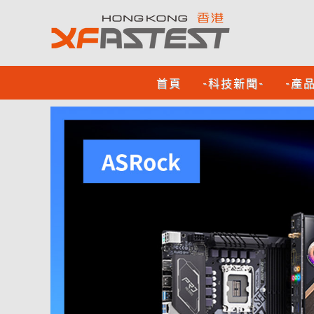
首頁
-科技新聞-
-產