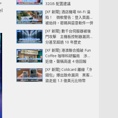
，
32GB 配置建議
l
[XF 新聞] 酒店機場 Wi-Fi 淪
陷！ 微軟警告：登入頁面可
被劫持，密碼與惡意軟件一併
中招
[XF 新聞] 數千台伺服器被後
門攻擊 主機板控制器漏洞部
分甚至超過 10 年歷史
[XF 新聞] 港澳聯合搗破 Fun
Coffee 咖啡科研騙局 涉款
近億‧聲稱高達 4 倍回報
[XF 新聞] Coldcard 離線「冷
錢包」爆出致命漏洞 黑客已
盜走逾 1.3 億美元比特幣