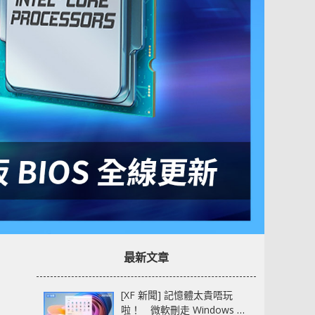
最新文章
[XF 新聞] 記憶體太貴唔玩
啦！ 微軟刪走 Windows 11