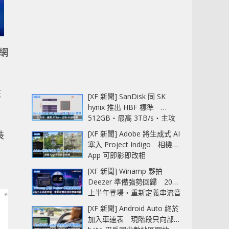
方網
您
[XF 新聞] SanDisk 同 SK
hynix 推出 HBF 標準
512GB‧最高 3TB/s‧主攻
AI 記憶體
裝
[XF 新聞] Adobe 將生成式 AI
塞入 Project Indigo 相機
。
App 可即影即改相
[XF 新聞] Winamp 夥拍
Deezer 準備強勢回歸 2027
上半年登場‧重新定義串流音
樂播放器
[XF 新聞] Android Auto 終於
加入車速表 現階段只向部分