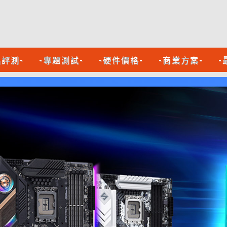
品評測-
-專題測試-
-硬件價格-
-商業方案-
-