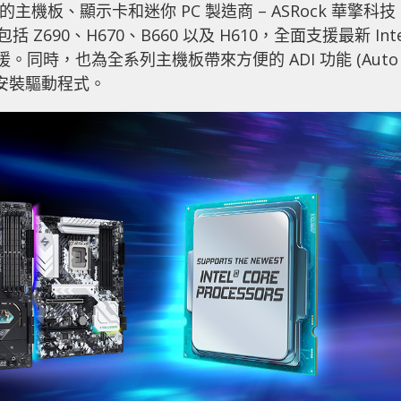
領先的主機板、顯示卡和迷你 PC 製造商 – ASRock 華擎科技
括 Z690、H670、B660 以及 H610，全面支援最新 Inte
。同時，也為全系列主機板帶來方便的 ADI 功能 (Auto
的連網安裝驅動程式。