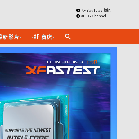
XF YouTube 頻道
XF TG Channel
最新影片-
-XF 商店-
search