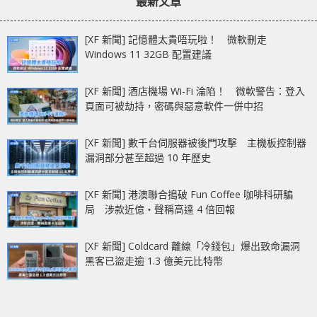
最新文章
[XF 新聞] 記憶體太貴唔玩啦！ 微軟刪走
Windows 11 32GB 配置建議
[XF 新聞] 酒店機場 Wi-Fi 淪陷！ 微軟警告：登入
頁面可被劫持，密碼與惡意軟件一併中招
[XF 新聞] 數千台伺服器被後門攻擊 主機板控制器
漏洞部分甚至超過 10 年歷史
[XF 新聞] 港澳聯合搗破 Fun Coffee 咖啡科研騙
局 涉款近億‧聲稱高達 4 倍回報
[XF 新聞] Coldcard 離線「冷錢包」爆出致命漏洞
黑客已盜走逾 1.3 億美元比特幣