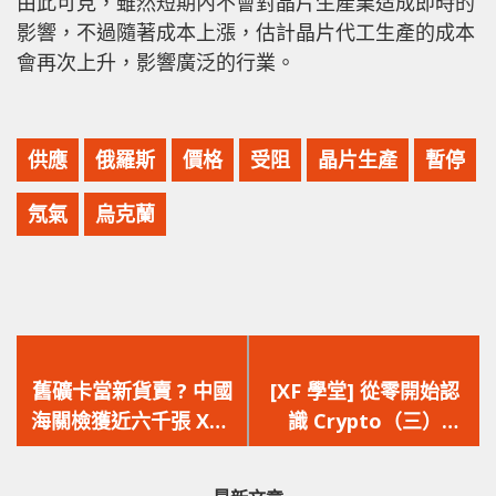
由此可見，雖然短期內不會對晶片生產業造成即時的
影響，不過隨著成本上漲，估計晶片代工生產的成本
會再次上升，影響廣泛的行業。
供應
俄羅斯
價格
受阻
晶片生產
暫停
氖氣
烏克蘭
上
下
一
一
舊礦卡當新貨賣 ? 中國
[XF 學堂] 從零開始認
篇
篇
海關檢獲近六千張 XFX
識 Crypto（三）
文
文
翻新顯示卡，廠商官網
Ethereum 背景與發展
章：
章：
亦已關閉
歷史