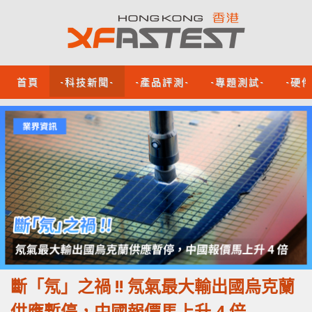
首頁
-科技新聞-
-產品評測-
-專題測試-
-硬
斷「氖」之禍 !! 氖氣最大輸出國烏克蘭
供應暫停，中國報價馬上升 4 倍