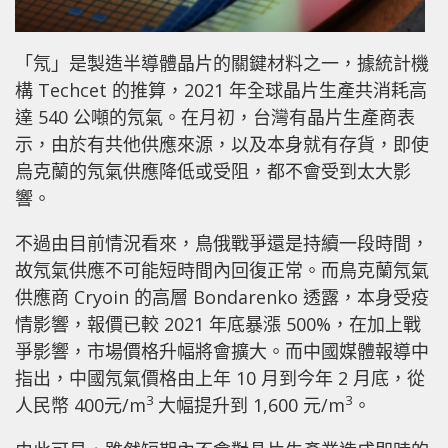
「氖」是製造半導體晶片的關鍵材料之一，據統計機
構 Techcet 的推算，2021 年全球晶片生產共消耗高
達 540 公噸的氖氣。在月初，台灣有晶片生產商表
示，由於有共他供應來源，以及本身就有存貨，即使
烏克蘭的氖氣供應降低或受阻，都不會受到太大影
響。
不過由目前情況看來，鳥俄戰爭還是持續一段時間，
故氖氣供應不可能短時間內回復正常。而鳥克蘭氖氣
供應商 Cryoin 的高層 Bondarenko 透露，本身受疫
情影響，報價已較 2021 年底暴漲 500%，在加上戰
爭影響，市場價格升幅將會擴大。而中國媒體報導中
指出，中國氖氣價格由上年 10 月到今年 2 月底，從
3
3
人民幣 400元/m
大幅提升到 1,600 元/m
。