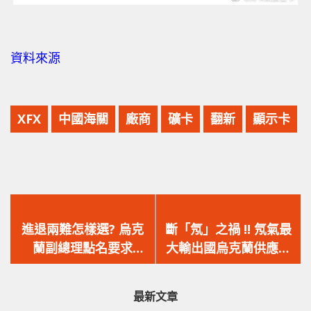
資料來源
XFX
中國海關
廠商
礦卡
翻新
顯示卡
上
下
一
一
進退兩難怎樣選? 烏克
斷「氖」之禍 !! 氖氣最
篇
篇
蘭副總理點名要求
大輸出國烏克蘭供應暫
文
文
ASUS 停止與俄羅斯的
停，中國報價馬上升 4
章：
章：
關係
倍
最新文章