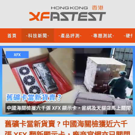
首頁
-科技新聞-
-產品評測-
-專題測試-
-硬
舊礦卡當新貨賣 ? 中國海關檢獲近六千
張 XFX 翻新顯示卡，廠商官網亦已關閉