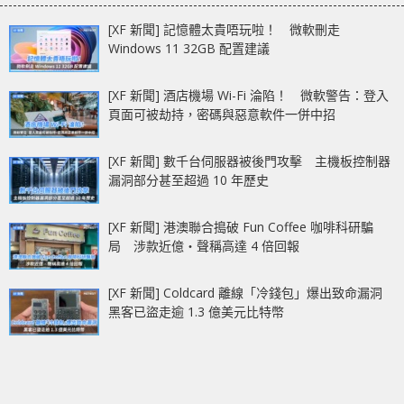
[XF 新聞] 記憶體太貴唔玩啦！ 微軟刪走
Windows 11 32GB 配置建議
[XF 新聞] 酒店機場 Wi-Fi 淪陷！ 微軟警告：登入
頁面可被劫持，密碼與惡意軟件一併中招
[XF 新聞] 數千台伺服器被後門攻擊 主機板控制器
漏洞部分甚至超過 10 年歷史
[XF 新聞] 港澳聯合搗破 Fun Coffee 咖啡科研騙
局 涉款近億‧聲稱高達 4 倍回報
[XF 新聞] Coldcard 離線「冷錢包」爆出致命漏洞
黑客已盜走逾 1.3 億美元比特幣