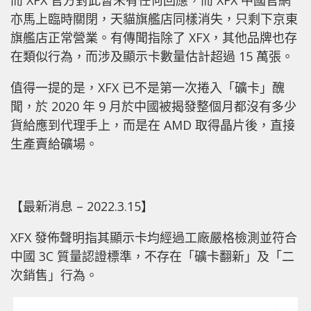
而 XFX 官方對此暫未有任何回應，而 XFX 中國官網
亦馬上臨時關閉，天貓旗艦店同樣消失，只剩下京東
旗艦店正常營業。有傳聞指除了 XFX，其他品牌也存
在類似行為，而涉及顯示卡數量估計超過 15 萬張。
值得一提的是，XFX 已不是第一次捲入「礦卡」醜
聞，於 2020 年 9 月於中國被揭發整個月都沒有多少
貨給應到代理手上，而是在 AMD 取得晶片後，直接
生產賣給礦場。
【最新消息 – 2022.3.15】
XFX 發佈聲明指其顯示卡均經過工廠嚴格檢測並符合
中國 3C 質量認證標準，不存在「礦卡翻新」及「二
次銷售」行為。