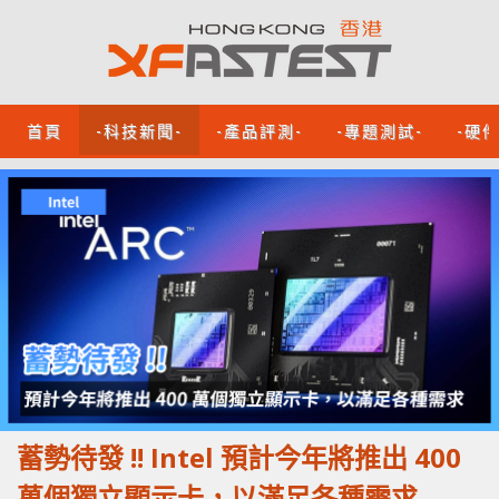
首頁
-科技新聞-
-產品評測-
-專題測試-
-硬
蓄勢待發 !! Intel 預計今年將推出 400
萬個獨立顯示卡，以滿足各種需求