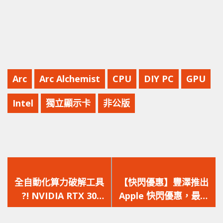
Arc
Arc Alchemist
CPU
DIY PC
GPU
Intel
獨立顯示卡
非公版
上
下
一
一
全自動化算力破解工具
【快閃優惠】豐澤推出
篇
篇
?! NVIDIA RTX 30
Apple 快閃優惠，最平
文
文
LHR 顯示卡挖礦算力再
$3,699 入手 !!
章：
章：
次被破解，滿血回歸
【iPhone 13、