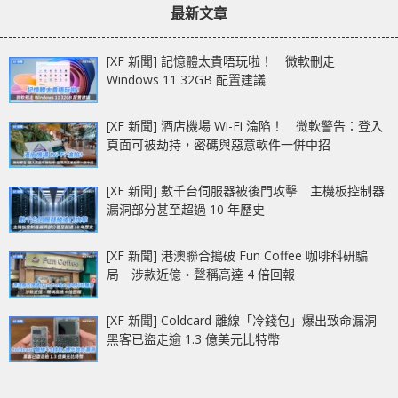
最新文章
Macbook、Watch
series 7】
[XF 新聞] 記憶體太貴唔玩啦！ 微軟刪走
Windows 11 32GB 配置建議
[XF 新聞] 酒店機場 Wi-Fi 淪陷！ 微軟警告：登入
頁面可被劫持，密碼與惡意軟件一併中招
[XF 新聞] 數千台伺服器被後門攻擊 主機板控制器
漏洞部分甚至超過 10 年歷史
[XF 新聞] 港澳聯合搗破 Fun Coffee 咖啡科研騙
局 涉款近億‧聲稱高達 4 倍回報
[XF 新聞] Coldcard 離線「冷錢包」爆出致命漏洞
黑客已盜走逾 1.3 億美元比特幣