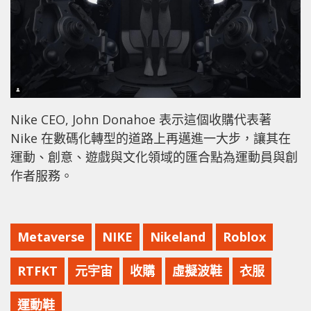
Nike CEO, John Donahoe 表示這個收購代表著
Nike 在數碼化轉型的道路上再邁進一大步，讓其在
運動、創意、遊戲與文化領域的匯合點為運動員與創
作者服務。
Metaverse
NIKE
Nikeland
Roblox
RTFKT
元宇宙
收購
虛擬波鞋
衣服
運動鞋