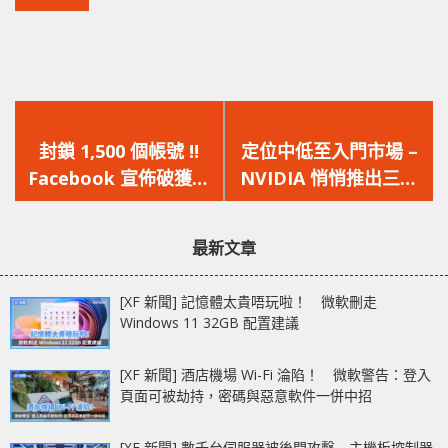
上
下
一
一
封鎖 1,500 個帳號 !!
定位中低至入門市場 –
篇
篇
Facebook 宣佈破獲七
NVIDIA 悄悄推出三款
文
文
個「網軍」集團，監控
新顯示卡型號 RTX
章：
章：
逾 5 萬個目標 !!
2050、MX570、
最新文章
MX550
[XF 新聞] 記憶體太貴唔玩啦！ 微軟刪走
Windows 11 32GB 配置建議
[XF 新聞] 酒店機場 Wi-Fi 淪陷！ 微軟警告：登入
頁面可被劫持，密碼與惡意軟件一併中招
[XF 新聞] 數千台伺服器被後門攻擊 主機板控制器