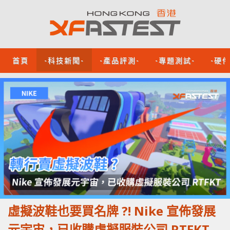
首頁
-科技新聞-
-產品評測-
-專題測試-
-硬
虛擬波鞋也要買名牌 ?! Nike 宣佈發展
元宇宙，已收購虛擬服裝公司 RTFKT