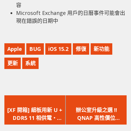
容
Microsoft Exchange 用戶的日曆事件可能會出
現在錯誤的日期中
Apple
BUG
iOS 15.2
修復
新功能
更新
系統
上
下
一
一
[XF 開箱] 細板用新 U +
辦公室升級之選 !!
篇
篇
DDR5 11 相供電‧
QNAP 高性價位
文
文
PCIe Gen5 X16‧PCIe
2.5GbE Switch QSW-