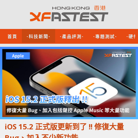
首頁
-科技新聞-
-產品評測-
-專題測試-
-硬
iOS 15.2 正式版更新到了 !! 修復大量
Bug、加入不少新功能