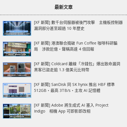
章：
章：
Gen4x4 M.2 ASRock
1108-8T 開箱
最新文章
Z690 Phantom
Gaming-ITX/TB4
[XF 新聞] 數千台伺服器被後門攻擊 主機板控制器
漏洞部分甚至超過 10 年歷史
[XF 新聞] 港澳聯合搗破 Fun Coffee 咖啡科研騙
局 涉款近億‧聲稱高達 4 倍回報
[XF 新聞] Coldcard 離線「冷錢包」爆出致命漏洞
黑客已盜走逾 1.3 億美元比特幣
[XF 新聞] SanDisk 同 SK hynix 推出 HBF 標準
512GB‧最高 3TB/s‧主攻 AI 記憶體
[XF 新聞] Adobe 將生成式 AI 塞入 Project
Indigo 相機 App 可即影即改相