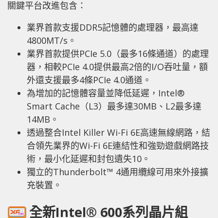
關鍵平台改進包含：
業界首款支援DDR5記憶體的處理器，最高達
4800MT/s。
業界首款提供PCIe 5.0（最多16條通道）的處理
器，相較PCIe 4.0提供最高2倍的I/O吞吐量，額
外還支援最多4條PCIe 4.0通道。
為增加的記憶體容量並降低延遲，Intel®
Smart Cache（L3）最多達30MB、L2最多達
14MB。
透過整合Intel Killer Wi-Fi 6E高速無線網路，結
合領先業界的Wi-Fi 6E連結性和強勁遊戲網路技
術，最小化延遲和封包遺失
10
。
獨立的Thunderbolt™ 4通用纜線可用來外接擴
充裝置。
全新Intel® 600系列晶片組