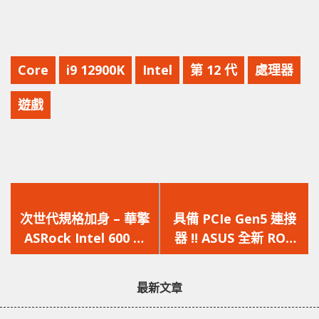
Core
i9 12900K
Intel
第 12 代
處理器
遊戲
上
下
一
一
次世代規格加身 – 華擎
具備 PCIe Gen5 連接
篇
篇
ASRock Intel 600 系
器 !! ASUS 全新 ROG
文
文
列主機板隆重亮相
Thor 電源器產品確認
章：
章：
將推出
最新文章