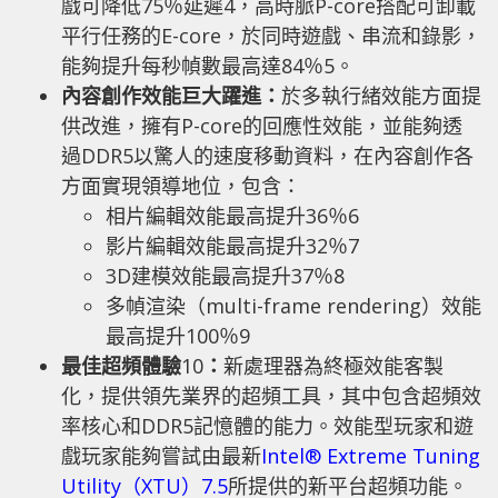
戲可降低75％延遲
4
，高時脈P-core搭配可卸載
平行任務的E-core，於同時遊戲、串流和錄影，
能夠提升每秒幀數最高達84％
5
。
內容創作效能巨大躍進：
於多執行緒效能方面提
供改進，擁有P-core的回應性效能，並能夠透
過DDR5以驚人的速度移動資料，在內容創作各
方面實現領導地位，包含：
相片編輯效能最高提升36％
6
影片編輯效能最高提升32％
7
3D建模效能最高提升37％
8
多幀渲染（multi-frame rendering）效能
最高提升100％
9
最佳超頻體驗
10
：
新處理器為終極效能客製
化，提供領先業界的超頻工具，其中包含超頻效
率核心和DDR5記憶體的能力。效能型玩家和遊
戲玩家能夠嘗試由最新
Intel® Extreme Tuning
Utility（XTU）7.5
所提供的新平台超頻功能。