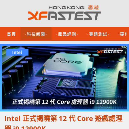
首頁
-科技新聞-
-產品評測-
-專題測試-
-硬
Intel 正式揭曉第 12 代 Core 遊戲處理
器 i9 12900K