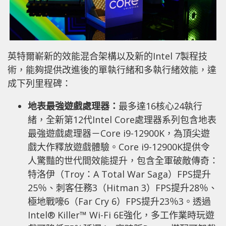
英特爾嶄新的效能混合架構以及新的Intel 7製程技
術，能夠提供改進後的單執行緒和多執行緒效能，達
成下列里程碑：
地表最強遊戲處理器：
最多達16核心24執行
緒，全新第12代Intel Core處理器系列包含地表
最強遊戲處理器－Core i9-12900K，為頂尖遊
戲大作釋放遊戲體驗。Core i9-12900K提供令
人驚豔的世代間效能提升，包含全軍破敵傳奇：
特洛伊（Troy：A Total War Saga）FPS提升
25％、刺客任務3（Hitman 3）FPS提升28％、
極地戰嚎6（Far Cry 6）FPS提升23％
3
。透過
Intel® Killer™ Wi-Fi 6E強化，多工作業時玩遊