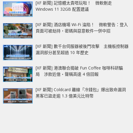
[XF 新聞] 記憶體太貴唔玩啦！ 微軟刪走
Windows 11 32GB 配置建議
[XF 新聞] 酒店機場 Wi-Fi 淪陷！ 微軟警告：登入
頁面可被劫持，密碼與惡意軟件一併中招
[XF 新聞] 數千台伺服器被後門攻擊 主機板控制器
漏洞部分甚至超過 10 年歷史
[XF 新聞] 港澳聯合搗破 Fun Coffee 咖啡科研騙
局 涉款近億‧聲稱高達 4 倍回報
[XF 新聞] Coldcard 離線「冷錢包」爆出致命漏洞
黑客已盜走逾 1.3 億美元比特幣