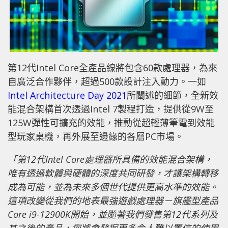
第12代Intel Core全產品線將包含60款處理器，為來
自廣泛合作夥伴，超過500款設計注入動力。一如
Intel Architecture Day 2021
所闡述的細節，全新效
能混合架構首次透過Intel 7製程打造，提供從9W至
125W彈性可擴充的效能，推動從超輕薄筆電到效能
型玩家桌機，再外展至邊緣的各層PC市場。
「第12代Intel Core處理器所具備的效能混合架構，
唯有透過軟體與硬體的深度共同研發，才讓架構轉移
成為可能，並為未來多個世代提供更高水準的效能。
這項改變從我們的地表最強遊戲處理器－旗艦型產品
Core i9-12900K開始，並隨著我們發售第12代系列及
其之後的產品，您將會發掘更多令人難以置信的使用