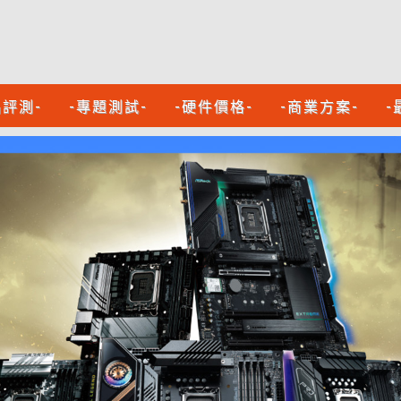
品評測-
-專題測試-
-硬件價格-
-商業方案-
-