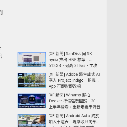
到
t
[XF 新聞] SanDisk 同 SK
訊
hynix 推出 HBF 標準
512GB‧最高 3TB/s‧主攻
AI 記憶體
[XF 新聞] Adobe 將生成式 AI
塞入 Project Indigo 相機
App 可即影即改相
[XF 新聞] Winamp 夥拍
Deezer 準備強勢回歸 2027
上半年登場‧重新定義串流音
樂播放器
[XF 新聞] Android Auto 終於
加入車速表 現階段只向部分