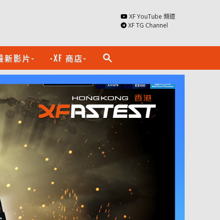
XF YouTube 頻道
XF TG Channel
最新影片-
-XF 商店-
search