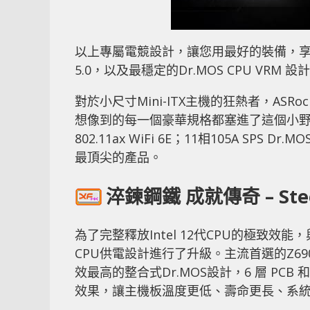
以上專屬電競設計，讓您用最好的裝備，享受最棒
5.0，以及最穩定的Dr.MOS CPU VRM
對於小尺寸Mini-ITX主機的狂熱者，ASRock
想像到的每一個豪華規格都塞進了這個小野獸，如 Thun
802.11ax WiFi 6E；11相105A SPS D
最頂尖的產品。
淬鍊鋼鐵 成就傳奇 – Stee
為了完整釋放Intel 12代CPU的極致效能
CPU供電設計進行了升級。主流首選的Z690 Ext
效最高的整合式Dr.MOS設計，6 層 PC
效果，讓主機板溫度更低、壽命更長、系