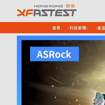
首頁
-科技新聞-
-產