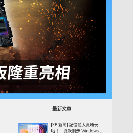
最新文章
[XF 新聞] 記憶體太貴唔玩
啦！ 微軟刪走 Windows 11