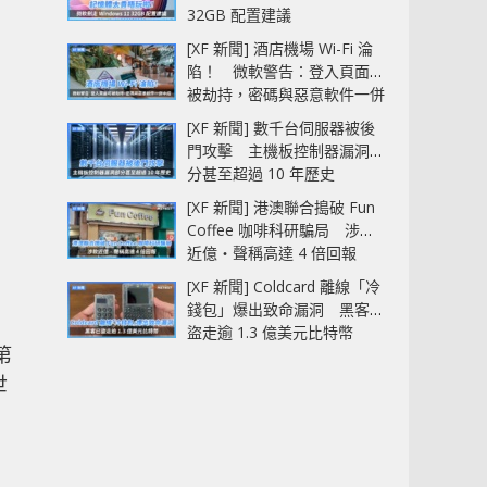
32GB 配置建議
[XF 新聞] 酒店機場 Wi-Fi 淪
陷！ 微軟警告：登入頁面可
被劫持，密碼與惡意軟件一併
中招
[XF 新聞] 數千台伺服器被後
門攻擊 主機板控制器漏洞部
分甚至超過 10 年歷史
[XF 新聞] 港澳聯合搗破 Fun
Coffee 咖啡科研騙局 涉款
近億‧聲稱高達 4 倍回報
[XF 新聞] Coldcard 離線「冷
錢包」爆出致命漏洞 黑客已
盜走逾 1.3 億美元比特幣
第
世