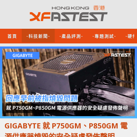
首頁
-科技新聞-
-產品評測-
-專題測試-
-硬
GIGABYTE 就 P750GM、P850GM 電
源供應器燒毀的安全疑慮發佈聲明