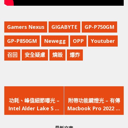
Gamers Nexus
GIGABYTE
GP-P750GM
GP-P850GM
Newegg
OPP
Youtuber
召回
安全疑慮
燒毀
爆炸
上
下
一
一
功耗、峰值細節曝光 –
附帶功能鍵燈光 – 有傳
篇
篇
Intel Alder Lake S 與
Macbook Pro 2022 將
文
文
Raptor Lake S 處理器
取消的 Touch Bar 將
章：
章：
功耗細節比較
換成 Apple Pencil 固