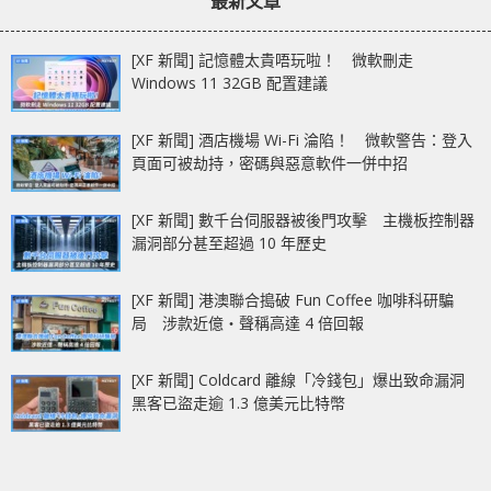
最新文章
定凹槽
[XF 新聞] 記憶體太貴唔玩啦！ 微軟刪走
Windows 11 32GB 配置建議
[XF 新聞] 酒店機場 Wi-Fi 淪陷！ 微軟警告：登入
頁面可被劫持，密碼與惡意軟件一併中招
[XF 新聞] 數千台伺服器被後門攻擊 主機板控制器
漏洞部分甚至超過 10 年歷史
[XF 新聞] 港澳聯合搗破 Fun Coffee 咖啡科研騙
局 涉款近億‧聲稱高達 4 倍回報
[XF 新聞] Coldcard 離線「冷錢包」爆出致命漏洞
黑客已盜走逾 1.3 億美元比特幣