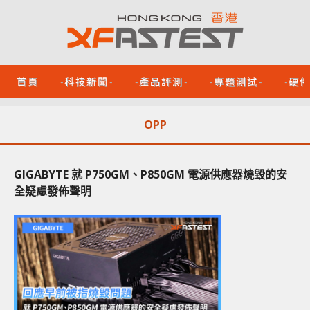
首頁
-科技新聞-
-產品評測-
-專題測試-
-硬
OPP
GIGABYTE 就 P750GM、P850GM 電源供應器燒毀的安
全疑慮發佈聲明