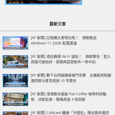
最新文章
[XF 新聞] 記憶體太貴唔玩啦！ 微軟刪走
Windows 11 32GB 配置建議
[XF 新聞] 酒店機場 Wi-Fi 淪陷！ 微軟警告：登入
頁面可被劫持，密碼與惡意軟件一併中招
[XF 新聞] 數千台伺服器被後門攻擊 主機板控制器
漏洞部分甚至超過 10 年歷史
[XF 新聞] 港澳聯合搗破 Fun Coffee 咖啡科研騙
局 涉款近億‧聲稱高達 4 倍回報
[XF 新聞] Coldcard 離線「冷錢包」爆出致命漏洞