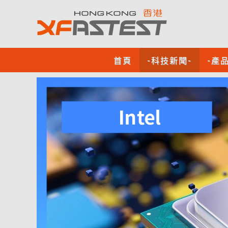
首頁
-科技新聞-
-產