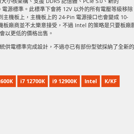
改用大小核架構、支援 DDR5 記憶體、PCIe 5.0、新的
2VO 電源標準。此標準下會將 12V 以外的所有電壓等級移除
轉移到主機板上，主機板上的 24-Pin 電源接口也會變成 10-
板廠商並不太樂意接受，不過 Intel 的策略是只要板廠
片組就會以更低的價格出售。
按傳統供電標準完成設計，不過亦已有部份型號採納了全新
2600K
i7 12700K
i9 12900K
Intel
K/KF