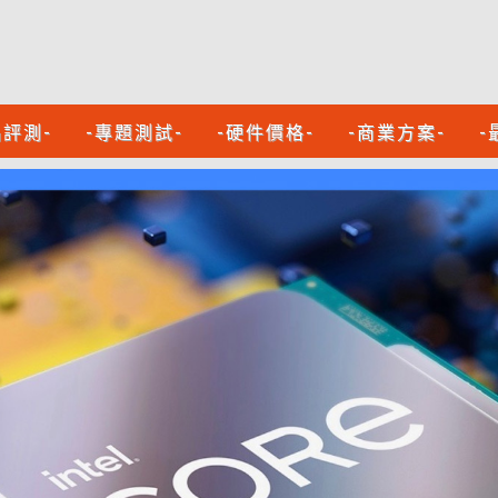
品評測-
-專題測試-
-硬件價格-
-商業方案-
-