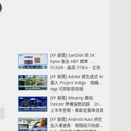
[XF 新聞] SanDisk 同 SK
hynix 推出 HBF 標準
512GB‧最高 3TB/s‧主攻
AI 記憶體
[XF 新聞] Adobe 將生成式 AI
塞入 Project Indigo 相機
App 可即影即改相
[XF 新聞] Winamp 夥拍
Deezer 準備強勢回歸 2027
上半年登場‧重新定義串流音
樂播放器
[XF 新聞] Android Auto 終於
加入車速表 現階段只向部分