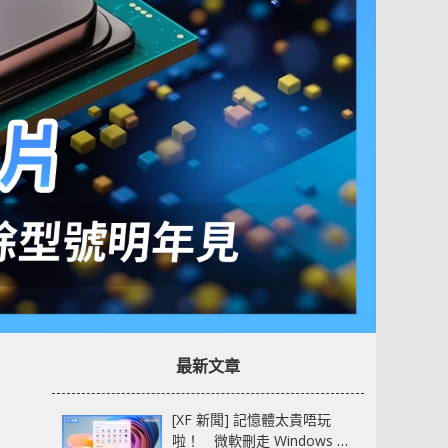
最新文章
[XF 新聞] 記憶體太貴唔玩
啦！ 微軟刪走 Windows 11