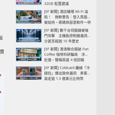
32GB 配置建議
[XF 新聞] 酒店機場 Wi-Fi 淪
陷！ 微軟警告：登入頁面可
被劫持，密碼與惡意軟件一併
中招
新
[XF 新聞] 數千台伺服器被後
門攻擊 主機板控制器漏洞部
版
分甚至超過 10 年歷史
[XF 新聞] 港澳聯合搗破 Fun
按慣
Coffee 咖啡科研騙局 涉款
近億‧聲稱高達 4 倍回報
[XF 新聞] Coldcard 離線「冷
錢包」爆出致命漏洞 黑客已
盜走逾 1.3 億美元比特幣