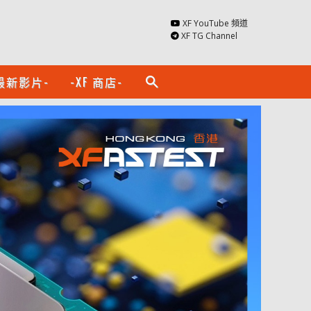
XF YouTube 頻道
XF TG Channel
最新影片-
-XF 商店-
search