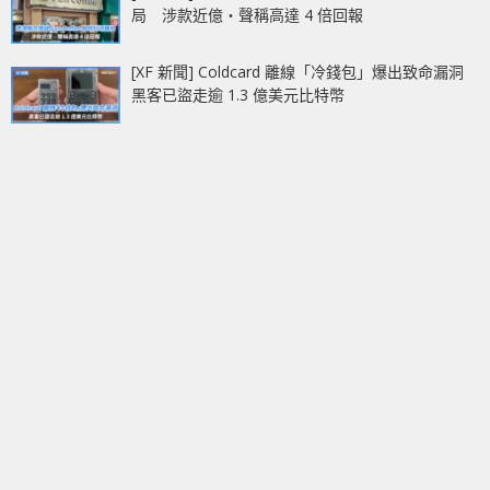
局 涉款近億‧聲稱高達 4 倍回報
[XF 新聞] Coldcard 離線「冷錢包」爆出致命漏洞
黑客已盜走逾 1.3 億美元比特幣