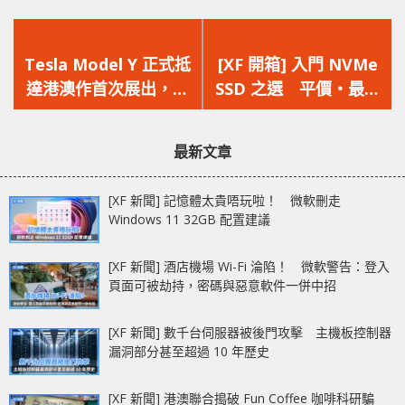
上
下
一
一
Tesla Model Y 正式抵
[XF 開箱] 入門 NVMe
篇
篇
達港澳作首次展出，本
SSD 之選 平價‧最高
文
文
月 2 至 6 號西九龍文化
960GB‧2400MB/s
章：
章：
區展出
Western Digital
最新文章
Green SN350 NVMe
SSD
[XF 新聞] 記憶體太貴唔玩啦！ 微軟刪走
Windows 11 32GB 配置建議
[XF 新聞] 酒店機場 Wi-Fi 淪陷！ 微軟警告：登入
頁面可被劫持，密碼與惡意軟件一併中招
[XF 新聞] 數千台伺服器被後門攻擊 主機板控制器
漏洞部分甚至超過 10 年歷史
[XF 新聞] 港澳聯合搗破 Fun Coffee 咖啡科研騙