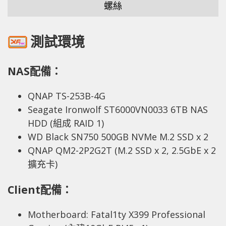
螺絲
測試環境
NAS配備：
QNAP TS-253B-4G
Seagate Ironwolf ST6000VN0033 6TB NAS
HDD (組成 RAID 1)
WD Black SN750 500GB NVMe M.2 SSD x 2
QNAP QM2-2P2G2T (M.2 SSD x 2, 2.5GbE x 2
擴充卡)
Client配備：
Motherboard: Fatal1ty X399 Professional