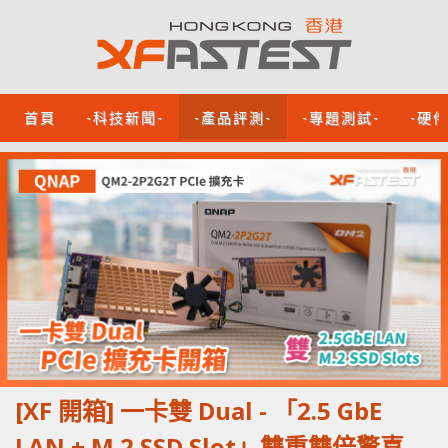
首頁
-科技新聞-
-產品評測-
-專題測試-
-硬
[XF 開箱] 一卡雙 Dual - 「2.5 GbE
LAN + M.2 SSD Slot」雙重雙倍驚喜