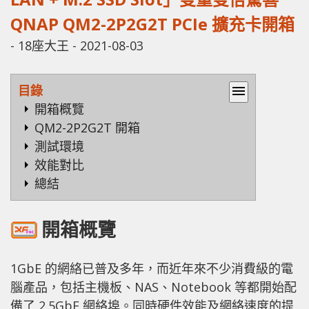
QNAP QM2-2P2G2T PCIe 擴充卡開箱
-
18座大王
-
2021-08-03
目錄
menu
開箱概覽
QM2-2P2G2T 開箱
測試環境
效能對比
總結
開箱概覽
1GbE 的網絡已普及多年，而近年來不少消費級的電
腦產品，包括主機板、NAS、Notebook 等都開始配
備了 2.5GbE 網絡埠。同時硬件效能及網絡速度的提