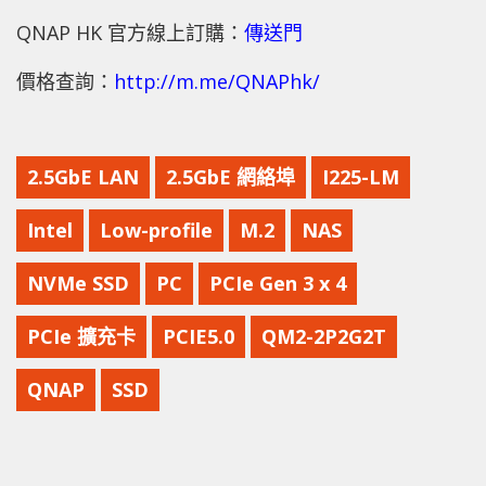
QNAP HK 官方線上訂購：
傳送門
價格查詢：
http://m.me/QNAPhk/
2.5GbE LAN
2.5GbE 網絡埠
I225-LM
Intel
Low-profile
M.2
NAS
NVMe SSD
PC
PCIe Gen 3 x 4
PCIe 擴充卡
PCIE5.0
QM2-2P2G2T
QNAP
SSD