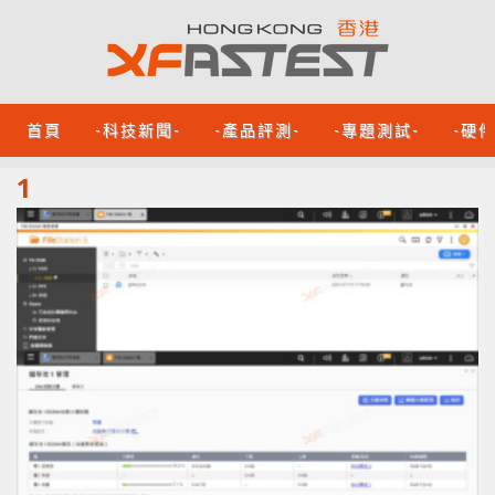
首頁
-科技新聞-
-產品評測-
-專題測試-
-硬
1