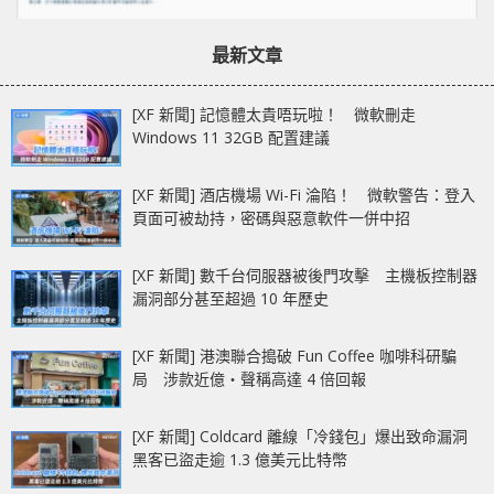
最新文章
[XF 新聞] 記憶體太貴唔玩啦！ 微軟刪走
Windows 11 32GB 配置建議
[XF 新聞] 酒店機場 Wi-Fi 淪陷！ 微軟警告：登入
頁面可被劫持，密碼與惡意軟件一併中招
[XF 新聞] 數千台伺服器被後門攻擊 主機板控制器
漏洞部分甚至超過 10 年歷史
[XF 新聞] 港澳聯合搗破 Fun Coffee 咖啡科研騙
局 涉款近億‧聲稱高達 4 倍回報
[XF 新聞] Coldcard 離線「冷錢包」爆出致命漏洞
黑客已盜走逾 1.3 億美元比特幣