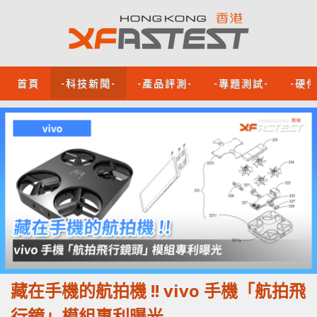
首頁
-科技新聞-
-產品評測-
-專題測試-
-硬
藏在手機的航拍機 !! vivo 手機「航拍飛
行鏡」模組專利曝光