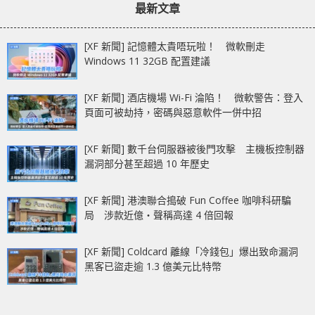
最新文章
用家數據 !!
[XF 新聞] 記憶體太貴唔玩啦！ 微軟刪走
Windows 11 32GB 配置建議
[XF 新聞] 酒店機場 Wi-Fi 淪陷！ 微軟警告：登入
頁面可被劫持，密碼與惡意軟件一併中招
[XF 新聞] 數千台伺服器被後門攻擊 主機板控制器
漏洞部分甚至超過 10 年歷史
[XF 新聞] 港澳聯合搗破 Fun Coffee 咖啡科研騙
局 涉款近億‧聲稱高達 4 倍回報
[XF 新聞] Coldcard 離線「冷錢包」爆出致命漏洞
黑客已盜走逾 1.3 億美元比特幣