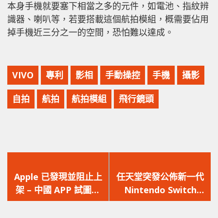
本身手機就要塞下相當之多的元件，如電池、指紋辨
識器、喇叭等，若要搭載這個航拍模組，概需要佔用
掉手機近三分之一的空間，恐怕難以達成。
VIVO
專利
影相
手動操控
手機
攝影
自拍
航拍
航拍模組
飛行鏡頭
上
下
一
一
Apple 已發現並阻止上
任天堂突發公佈新一代
篇
篇
架 – 中國 APP 試圖繞
Nintendo Switch
文
文
過 iOS 反追蹤機制，聯
OLED 版，上市日期、
章：
章：
合開創 CAID 技術追蹤
售價已釋出