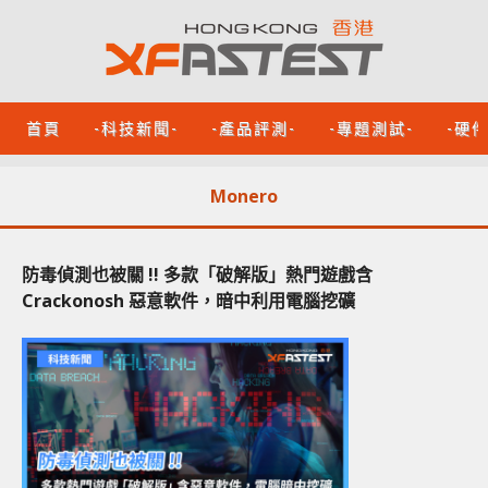
首頁
-科技新聞-
-產品評測-
-專題測試-
-硬
Monero
防毒偵測也被關 !! 多款「破解版」熱門遊戲含
Crackonosh 惡意軟件，暗中利用電腦挖礦