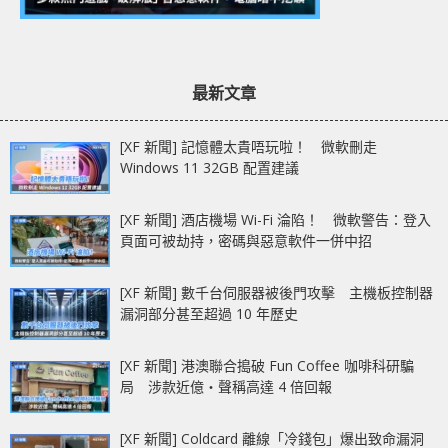
最新文章
[XF 新聞] 記憶體太貴唔玩啦！ 微軟刪走
Windows 11 32GB 配置建議
[XF 新聞] 酒店機場 Wi-Fi 淪陷！ 微軟警告：登入
頁面可被劫持，密碼與惡意軟件一併中招
[XF 新聞] 數千台伺服器被後門攻擊 主機板控制器
漏洞部分甚至超過 10 年歷史
[XF 新聞] 港澳聯合搗破 Fun Coffee 咖啡科研騙
局 涉款近億‧聲稱高達 4 倍回報
[XF 新聞] Coldcard 離線「冷錢包」爆出致命漏洞