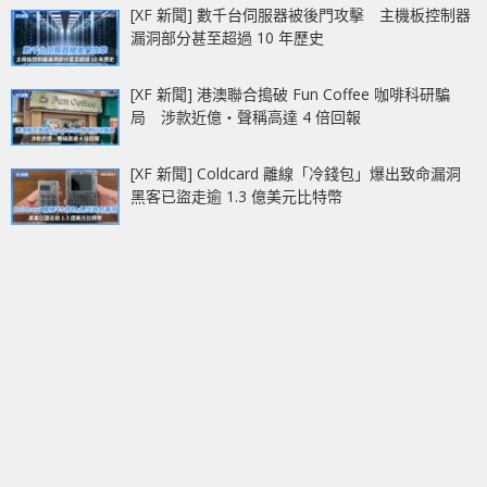
[XF 新聞] 數千台伺服器被後門攻擊 主機板控制器
漏洞部分甚至超過 10 年歷史
[XF 新聞] 港澳聯合搗破 Fun Coffee 咖啡科研騙
局 涉款近億‧聲稱高達 4 倍回報
[XF 新聞] Coldcard 離線「冷錢包」爆出致命漏洞
黑客已盜走逾 1.3 億美元比特幣