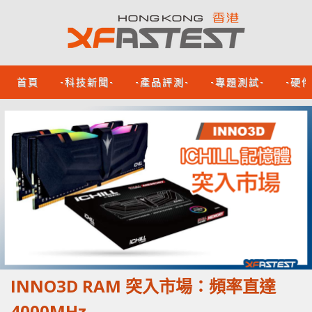
首頁
-科技新聞-
-產品評測-
-專題測試-
-硬
INNO3D RAM 突入市場：頻率直達
4000MHz