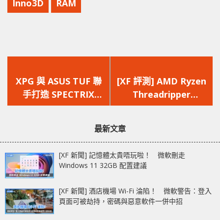
Inno3D
RAM
上
下
一
一
XPG 與 ASUS TUF 聯
[XF 評測] AMD Ryzen
篇
篇
手打造 SPECTRIX
Threadripper
文
文
D41 電競記憶體
2990WX 剪片更快？特
章：
章：
效製作勝上代 1950X
最新文章
[XF 新聞] 記憶體太貴唔玩啦！ 微軟刪走
Windows 11 32GB 配置建議
[XF 新聞] 酒店機場 Wi-Fi 淪陷！ 微軟警告：登入
頁面可被劫持，密碼與惡意軟件一併中招