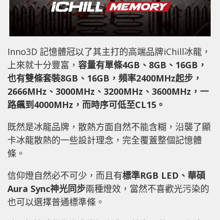
Inno3D 記憶體冠以了其主打的高端品牌iChill冰龍，
上來就十分豐富，
容量有單條4GB、8GB、16GB，
也有雙條套裝8GB、16GB，頻率2400MHz起步，
2666MHz、3000MHz、3200MHz、3600MHz，一
路飆到4000MHz，而時序可低至CL15。
既然是冰龍品牌，散熱方面自然不能含糊，沿襲了顯
卡冰龍散熱的一些設計理念，完全覆蓋整個記憶體
條。
信仰燈自然必不可少，而且有
標準RGB LED、華碩
Aura Sync神光同步
兩種燈效，當然不喜歡光污染的
也可以選擇普通標準條。