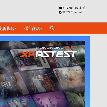
XF YouTube 頻道
XF TG Channel
最新影片-
-XF 商店-
search