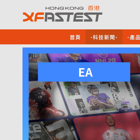
首頁
-科技新聞-
-產