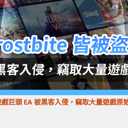
盜 !! 遊戲巨頭 EA 被黑客入侵，竊取大量遊戲原