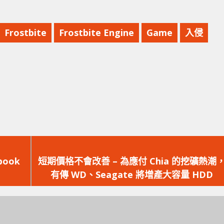
Frostbite
Frostbite Engine
Game
入侵
下
一
book
短期價格不會改善 – 為應付 Chia 的挖礦熱潮
篇
有傳 WD、Seagate 將增產大容量 HDD
文
章：