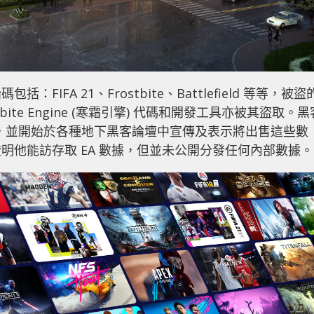
FA 21、Frostbite、Battlefield 等等，被盜
ite Engine (寒霜引擎) 代碼和開發工具亦被其盜取。黑
的數據，並開始於各種地下黑客論壇中宣傳及表示將出售這些數
明他能訪存取 EA 數據，但並未公開分發任何內部數據。