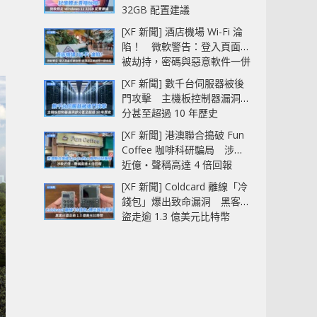
32GB 配置建議
[XF 新聞] 酒店機場 Wi-Fi 淪
陷！ 微軟警告：登入頁面可
被劫持，密碼與惡意軟件一併
中招
[XF 新聞] 數千台伺服器被後
門攻擊 主機板控制器漏洞部
分甚至超過 10 年歷史
[XF 新聞] 港澳聯合搗破 Fun
Coffee 咖啡科研騙局 涉款
近億‧聲稱高達 4 倍回報
[XF 新聞] Coldcard 離線「冷
錢包」爆出致命漏洞 黑客已
盜走逾 1.3 億美元比特幣