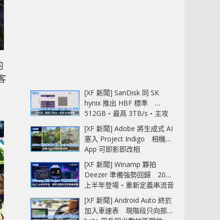
的
客
[XF 新聞] SanDisk 同 SK
hynix 推出 HBF 標準
512GB‧最高 3TB/s‧主攻
AI 記憶體
[XF 新聞] Adobe 將生成式 AI
塞入 Project Indigo 相機
App 可即影即改相
[XF 新聞] Winamp 夥拍
Deezer 準備強勢回歸 2027
上半年登場‧重新定義串流音
樂播放器
[XF 新聞] Android Auto 終於
加入車速表 現階段只向部分