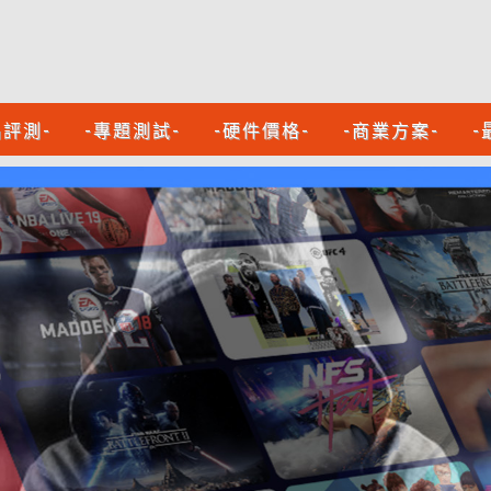
品評測-
-專題測試-
-硬件價格-
-商業方案-
-