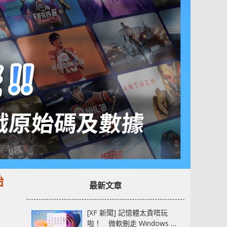
始
最新文章
[XF 新聞] 記憶體太貴唔玩
啦！ 微軟刪走 Windows 11