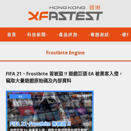
首頁
-科技新聞-
-產品評測-
-專題測試-
-硬
Frostbite Engine
FIFA 21、Frostbite 皆被盜 !! 遊戲巨頭 EA 被黑客入侵，
竊取大量遊戲原始碼及內部資料