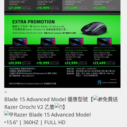
–
Blade 15 Advanced Model 優惠型號【
免費送
Razer Orochi V2 乙隻
】
Razer Blade 15 Advanced Model
•15.6” | 360HZ | FULL HD