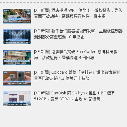
[XF 新聞] 酒店機場 Wi-Fi 淪陷！ 微軟警告：登入
頁面可被劫持，密碼與惡意軟件一併中招
[XF 新聞] 數千台伺服器被後門攻擊 主機板控制器
漏洞部分甚至超過 10 年歷史
[XF 新聞] 港澳聯合搗破 Fun Coffee 咖啡科研騙
局 涉款近億‧聲稱高達 4 倍回報
[XF 新聞] Coldcard 離線「冷錢包」爆出致命漏洞
黑客已盜走逾 1.3 億美元比特幣
[XF 新聞] SanDisk 同 SK hynix 推出 HBF 標準
512GB‧最高 3TB/s‧主攻 AI 記憶體