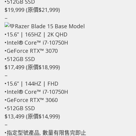
•512GB SSD
$19,999 (原價$21,999)
–
Razer Blade 15 Base Model
•15.6” | 165HZ | 2K QHD
•Intel® Core™ i7-10750H
•GeForce RTX™ 3070
•512GB SSD
$17,499 (原價$18,999)
–
•15.6” | 144HZ | FHD
•Intel® Core™ i7-10750H
•GeForce RTX™ 3060
•512GB SSD
$13,499 (原價$14,999)
–
•指定型號產品, 數量有限售完即止