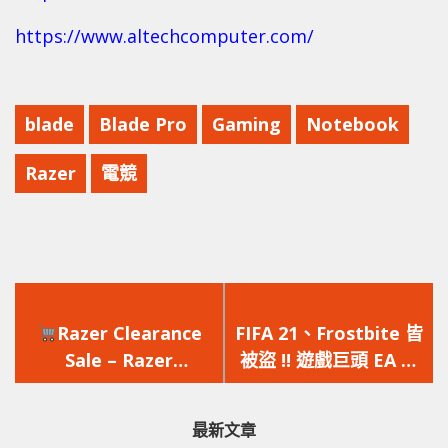
https://www.altechcomputer.com/
blade
Blade Pro
Gaming
Notebook
Razer
電競
上
下
一
一
Razer Clearance
FIFA 21、Frostbite 皆
篇
篇
Sale – Razer
被盜 !! 遊戲巨頭 EA 被
文
文
Hammerhead 真無線
黑客入侵，竊取大量遊
章：
章：
耳機優惠活動
戲原始碼及內部資料
最新文章