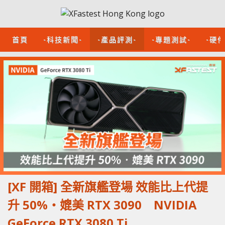
首頁
-科技新聞-
-產品評測-
-專題測試-
-硬
[XF 開箱] 全新旗艦登場 效能比上代提
升 50%‧媲美 RTX 3090 NVIDIA
GeForce RTX 3080 Ti