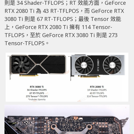
則是 34 Shader-TFLOPS；RT 效能方面，GeForce
RTX 2080 Ti 為 43 RT-TFLPOS，而 GeForce RTX
3080 Ti 則是 67 RT-TFLOPS；最後 Tensor 效能
上，GeForce RTX 2080 Ti 擁有 114 Tensor-
TFLOPS，至於 GeForce RTX 3080 Ti 則是 273
Tensor-TFLOPS。