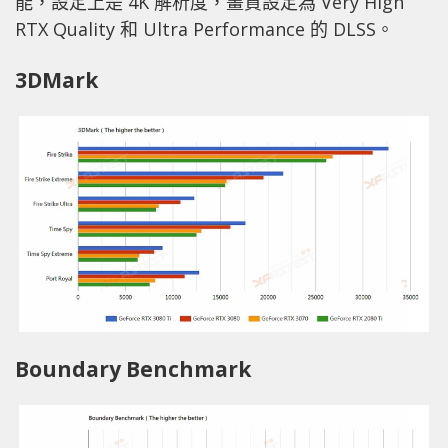
能，設定上是 4K 解析度，畫質設定為 Very High
RTX Quality 和 Ultra Performance 的 DLSS。
3DMark
Boundary Benchmark