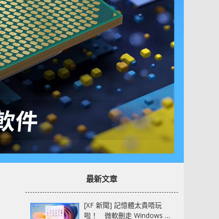
最新文章
[XF 新聞] 記憶體太貴唔玩
啦！ 微軟刪走 Windows 11