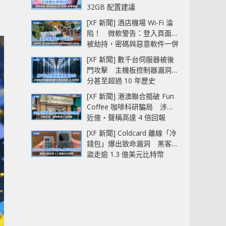
32GB 配置建議
[XF 新聞] 酒店機場 Wi-Fi 淪
陷！ 微軟警告：登入頁面可
被劫持，密碼與惡意軟件一併
中招
[XF 新聞] 數千台伺服器被後
門攻擊 主機板控制器漏洞部
分甚至超過 10 年歷史
[XF 新聞] 港澳聯合搗破 Fun
Coffee 咖啡科研騙局 涉款
近億‧聲稱高達 4 倍回報
[XF 新聞] Coldcard 離線「冷
錢包」爆出致命漏洞 黑客已
盜走逾 1.3 億美元比特幣