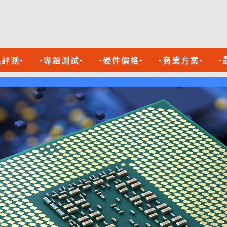
品評測-
-專題測試-
-硬件價格-
-商業方案-
-