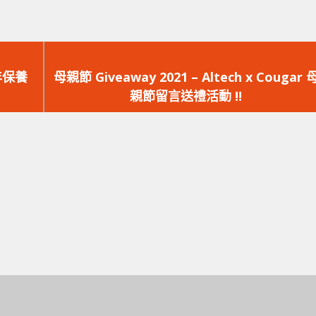
下
一
年保養
母親節 Giveaway 2021 – Altech x Cougar 
篇
親節留言送禮活動 !!
文
章：