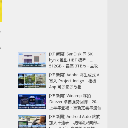
系
低
[XF 新聞] SanDisk 同 SK
hynix 推出 HBF 標準
512GB‧最高 3TB/s‧主攻
AI 記憶體
[XF 新聞] Adobe 將生成式 AI
塞入 Project Indigo 相機
App 可即影即改相
[XF 新聞] Winamp 夥拍
Deezer 準備強勢回歸 2027
上半年登場‧重新定義串流音
樂播放器
[XF 新聞] Android Auto 終於
加入車速表 現階段只向部分