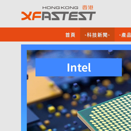
首頁
-科技新聞-
-產