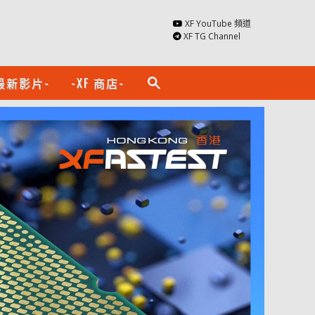
XF YouTube 頻道
XF TG Channel
最新影片-
-XF 商店-
search