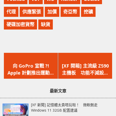
代理
供應緊張
加價
奇亞幣
挖礦
硬碟加密貨幣
缺貨
上
下
一
一
向 GoPro 宣戰 ?!
[XF 開箱] 主流級 Z590
篇
篇
Apple 計劃推出運動相
主機板 功能不減設計
文
文
機 AirCam，具備前置
更簡潔 ASRock Z590
章：
章：
屏兼防水
Extreme WiFi 6E
最新文章
[XF 新聞] 記憶體太貴唔玩啦！ 微軟刪走
Windows 11 32GB 配置建議