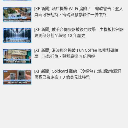
[XF 新聞] 酒店機場 Wi-Fi 淪陷！ 微軟警告：登入
頁面可被劫持，密碼與惡意軟件一併中招
[XF 新聞] 數千台伺服器被後門攻擊 主機板控制器
漏洞部分甚至超過 10 年歷史
[XF 新聞] 港澳聯合搗破 Fun Coffee 咖啡科研騙
局 涉款近億‧聲稱高達 4 倍回報
[XF 新聞] Coldcard 離線「冷錢包」爆出致命漏洞
黑客已盜走逾 1.3 億美元比特幣