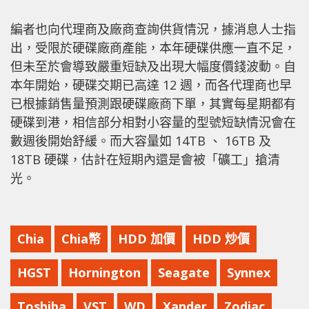
編者也向代理商及廠商查詢供貨情況，據消息人士指
出，受限於硬碟廠商產能，本年硬碟供應一直不足，
但未至於會導致嚴重短缺及出現大幅度價錢波動。自
本年開始，硬碟交期已高達 12 週，而各代理商也早
已根據銷售量預測跟硬碟廠商下單，其實每星期都有
硬碟到港，相信部分相對小容量的型號短缺情況會在
數週後開始舒緩。而大容量如 14TB 、 16TB 及
18TB 硬碟，估計在短期內還是會被「礦工」搶清
光。
Chia
Chia幣
HDD 加價
HDD 炒價
HGST
Hornington
Seagate
Synnex
Toshiba
VST
WD
Xander
Zodiac