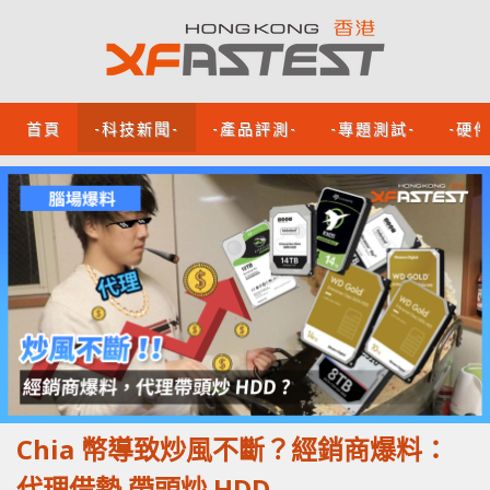
首頁
-科技新聞-
-產品評測-
-專題測試-
-硬
Chia 幣導致炒風不斷？經銷商爆料：
代理借勢 帶頭炒 HDD