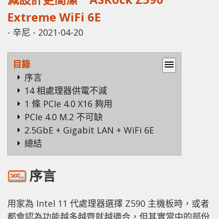
Extreme WiFi 6E
-
辛尼
-
2021-04-20
目錄
menu
序言
14 相處理器供電不減
1 條 PCIe 4.0 X16 夠用
PCIe 4.0 M.2 不可缺
2.5GbE + Gigabit LAN + WiFi 6E
總結
序言
用家為 Intel 11 代處理器選擇 Z590 主機板時，或者
都會認為功能越多越齊就越適合，但其實當中的部份