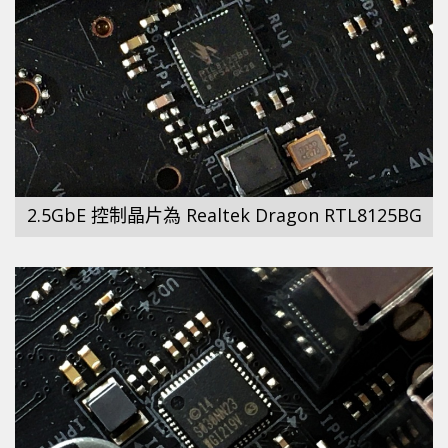
2.5GbE 控制晶片為 Realtek Dragon RTL8125BG