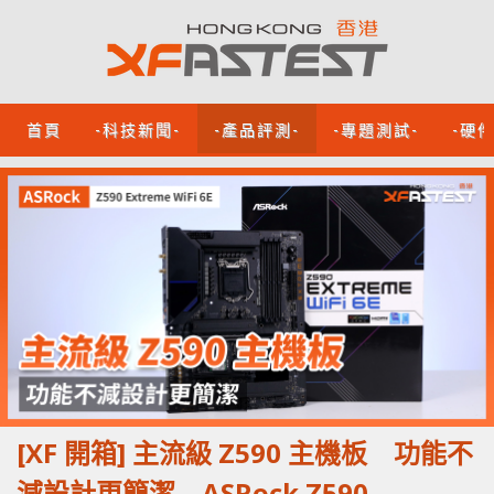
首頁
-科技新聞-
-產品評測-
-專題測試-
-硬
[XF 開箱] 主流級 Z590 主機板 功能不
減設計更簡潔 ASRock Z590