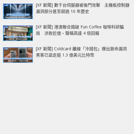
[XF 新聞] 數千台伺服器被後門攻擊 主機板控制器
漏洞部分甚至超過 10 年歷史
[XF 新聞] 港澳聯合搗破 Fun Coffee 咖啡科研騙
局 涉款近億‧聲稱高達 4 倍回報
[XF 新聞] Coldcard 離線「冷錢包」爆出致命漏洞
黑客已盜走逾 1.3 億美元比特幣