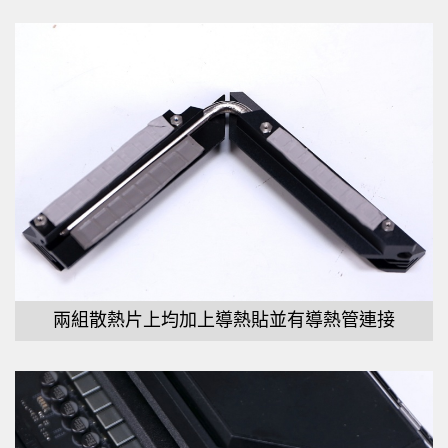
兩組散熱片上均加上導熱貼並有導熱管連接