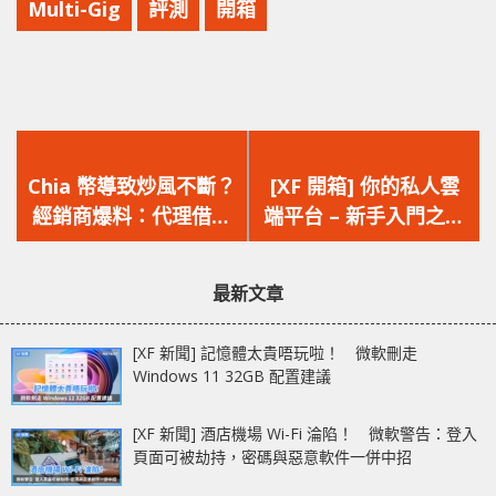
Multi-Gig
評測
開箱
上
下
一
一
Chia 幣導致炒風不斷？
[XF 開箱] 你的私人雲
篇
篇
經銷商爆料：代理借勢
端平台 – 新手入門之選
文
文
帶頭炒 HDD
QNAP TS-130，娛
章：
章：
樂、備份應用應有盡有
最新文章
[XF 新聞] 記憶體太貴唔玩啦！ 微軟刪走
Windows 11 32GB 配置建議
[XF 新聞] 酒店機場 Wi-Fi 淪陷！ 微軟警告：登入
頁面可被劫持，密碼與惡意軟件一併中招