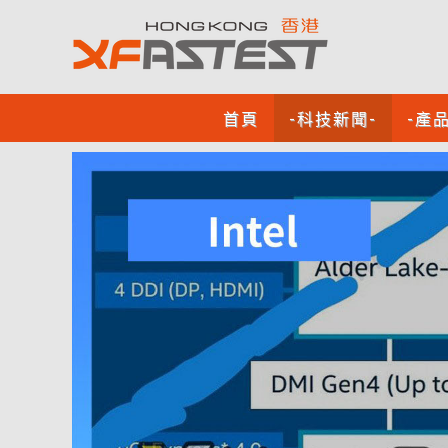
首頁
-科技新聞-
-產