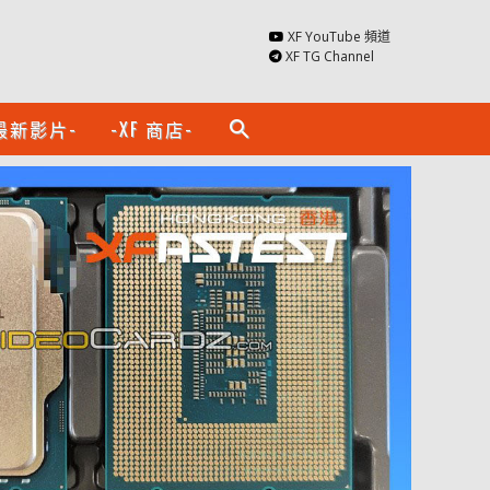
XF YouTube 頻道
XF TG Channel
最新影片-
-XF 商店-
search