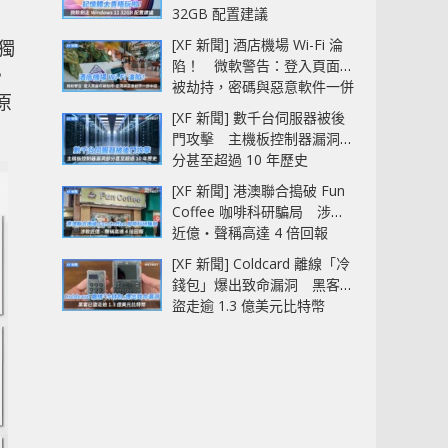
32GB 配置建議
[XF 新聞] 酒店機場 Wi-Fi 淪
了獨
陷！ 微軟警告：登入頁面可
。
被劫持，密碼與惡意軟件一併
原
中招
[XF 新聞] 數千台伺服器被後
門攻擊 主機板控制器漏洞部
分甚至超過 10 年歷史
[XF 新聞] 港澳聯合搗破 Fun
Coffee 咖啡科研騙局 涉款
近億‧聲稱高達 4 倍回報
[XF 新聞] Coldcard 離線「冷
錢包」爆出致命漏洞 黑客已
盜走逾 1.3 億美元比特幣