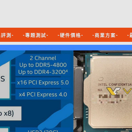
品評測-
-專題測試-
-硬件價格-
-商業方案-
-