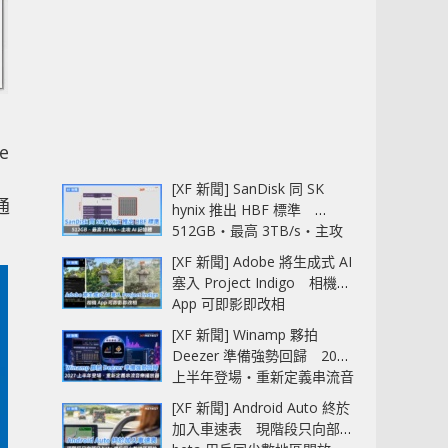
ke
，
[XF 新聞] SanDisk 同 SK
通
hynix 推出 HBF 標準
512GB‧最高 3TB/s‧主攻
AI 記憶體
[XF 新聞] Adobe 將生成式 AI
塞入 Project Indigo 相機
App 可即影即改相
[XF 新聞] Winamp 夥拍
Deezer 準備強勢回歸 2027
上半年登場‧重新定義串流音
樂播放器
[XF 新聞] Android Auto 終於
加入車速表 現階段只向部分