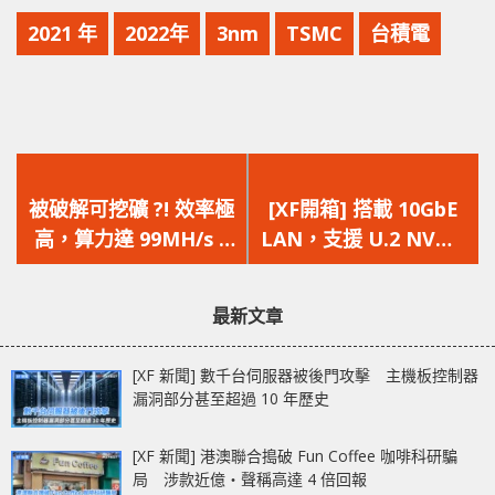
2021 年
2022年
3nm
TSMC
台積電
上
下
一
一
被破解可挖礦 ?! 效率極
[XF開箱] 搭載 10GbE
篇
篇
高，算力達 99MH/s !!
LAN，支援 U.2 NVMe
文
文
SONY PS5 之後比顯示
SSD，QNAP TS-
章：
章：
卡更難買嗎 ?
h973AX 9-Bay NAS 實
最新文章
測
[XF 新聞] 數千台伺服器被後門攻擊 主機板控制器
漏洞部分甚至超過 10 年歷史
[XF 新聞] 港澳聯合搗破 Fun Coffee 咖啡科研騙
局 涉款近億‧聲稱高達 4 倍回報