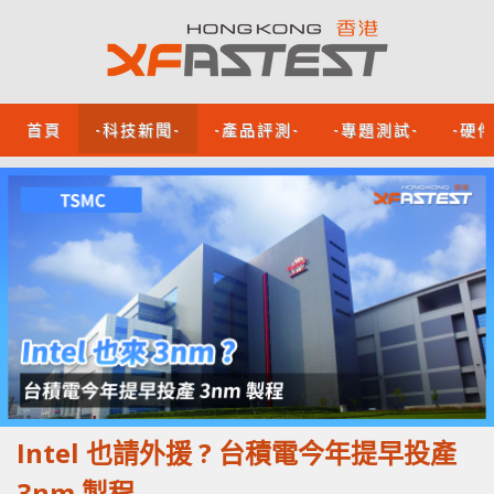
首頁
-科技新聞-
-產品評測-
-專題測試-
-硬
Intel 也請外援 ? 台積電今年提早投產
3nm 製程