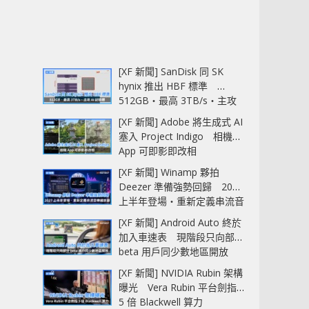
[XF 新聞] SanDisk 同 SK
hynix 推出 HBF 標準
512GB‧最高 3TB/s‧主攻
AI 記憶體
[XF 新聞] Adobe 將生成式 AI
塞入 Project Indigo 相機
App 可即影即改相
[XF 新聞] Winamp 夥拍
Deezer 準備強勢回歸 2027
上半年登場‧重新定義串流音
樂播放器
[XF 新聞] Android Auto 終於
加入車速表 現階段只向部分
beta 用戶同少數地區開放
[XF 新聞] NVIDIA Rubin 架構
曝光 Vera Rubin 平台劍指
5 倍 Blackwell 算力