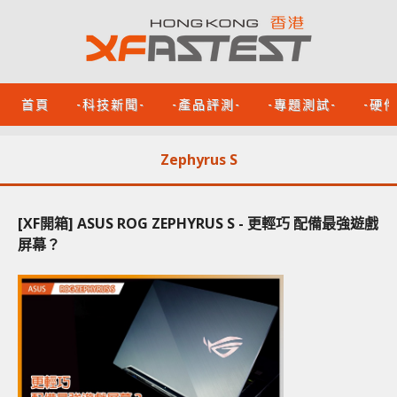
首頁
-科技新聞-
-產品評測-
-專題測試-
-硬
Zephyrus S
[XF開箱] ASUS ROG ZEPHYRUS S - 更輕巧 配備最強遊戲
屏幕？