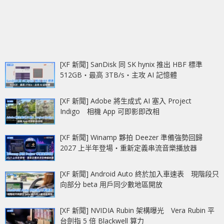
[XF 新聞] SanDisk 同 SK hynix 推出 HBF 標準
512GB‧最高 3TB/s‧主攻 AI 記憶體
[XF 新聞] Adobe 將生成式 AI 塞入 Project
Indigo 相機 App 可即影即改相
[XF 新聞] Winamp 夥拍 Deezer 準備強勢回歸
2027 上半年登場‧重新定義串流音樂播放器
[XF 新聞] Android Auto 終於加入車速表 現階段只
向部分 beta 用戶同少數地區開放
[XF 新聞] NVIDIA Rubin 架構曝光 Vera Rubin 平
台劍指 5 倍 Blackwell 算力