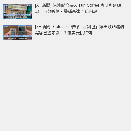
[XF 新聞] 港澳聯合搗破 Fun Coffee 咖啡科研騙
局 涉款近億‧聲稱高達 4 倍回報
[XF 新聞] Coldcard 離線「冷錢包」爆出致命漏洞
黑客已盜走逾 1.3 億美元比特幣