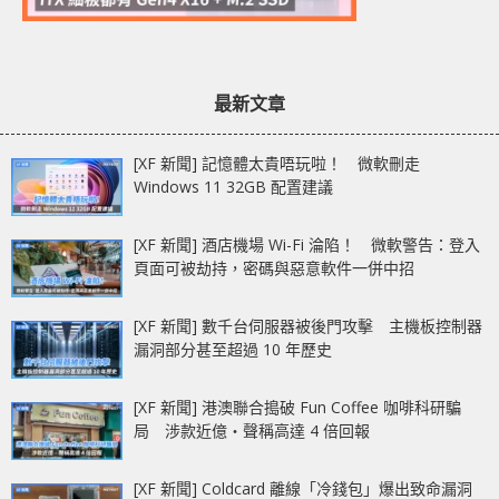
最新文章
[XF 新聞] 記憶體太貴唔玩啦！ 微軟刪走
Windows 11 32GB 配置建議
[XF 新聞] 酒店機場 Wi-Fi 淪陷！ 微軟警告：登入
頁面可被劫持，密碼與惡意軟件一併中招
[XF 新聞] 數千台伺服器被後門攻擊 主機板控制器
漏洞部分甚至超過 10 年歷史
[XF 新聞] 港澳聯合搗破 Fun Coffee 咖啡科研騙
局 涉款近億‧聲稱高達 4 倍回報
[XF 新聞] Coldcard 離線「冷錢包」爆出致命漏洞