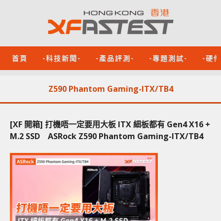
首頁
-科技新聞-
-產品評測-
-專題測試-
-硬
Z590 Phantom Gaming-ITX/TB4
[XF 開箱] 打機唔一定要用大板 ITX 細板都有 Gen4 X16 +
M.2 SSD ASRock Z590 Phantom Gaming-ITX/TB4