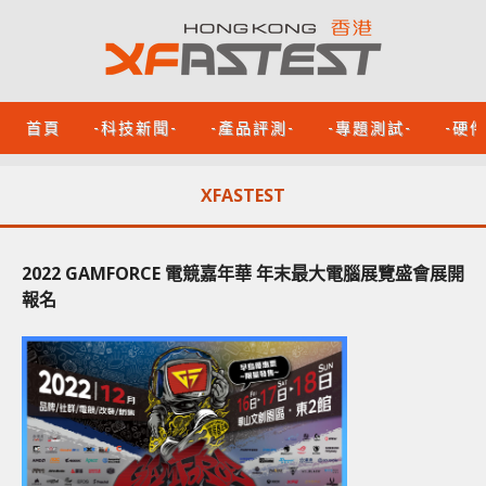
首頁
-科技新聞-
-產品評測-
-專題測試-
-硬
XFASTEST
2022 GAMFORCE 電競嘉年華 年末最大電腦展覽盛會展開
報名