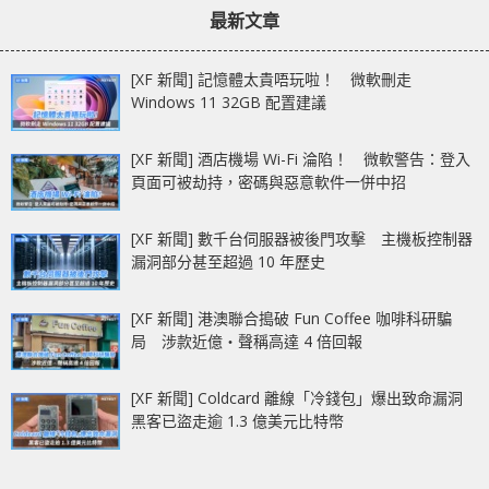
最新文章
[XF 新聞] 記憶體太貴唔玩啦！ 微軟刪走
Windows 11 32GB 配置建議
[XF 新聞] 酒店機場 Wi-Fi 淪陷！ 微軟警告：登入
頁面可被劫持，密碼與惡意軟件一併中招
[XF 新聞] 數千台伺服器被後門攻擊 主機板控制器
漏洞部分甚至超過 10 年歷史
[XF 新聞] 港澳聯合搗破 Fun Coffee 咖啡科研騙
局 涉款近億‧聲稱高達 4 倍回報
[XF 新聞] Coldcard 離線「冷錢包」爆出致命漏洞
黑客已盜走逾 1.3 億美元比特幣