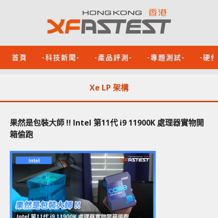
首頁
-科技新聞-
-產品評測-
-專題測試-
-硬
Xe LP 架構
果然是包裝大師 !! Intel 第11代 i9 11900K 處理器實物開
箱偷跑