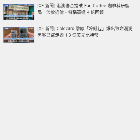
[XF 新聞] 港澳聯合搗破 Fun Coffee 咖啡科研騙
局 涉款近億‧聲稱高達 4 倍回報
[XF 新聞] Coldcard 離線「冷錢包」爆出致命漏洞
黑客已盜走逾 1.3 億美元比特幣