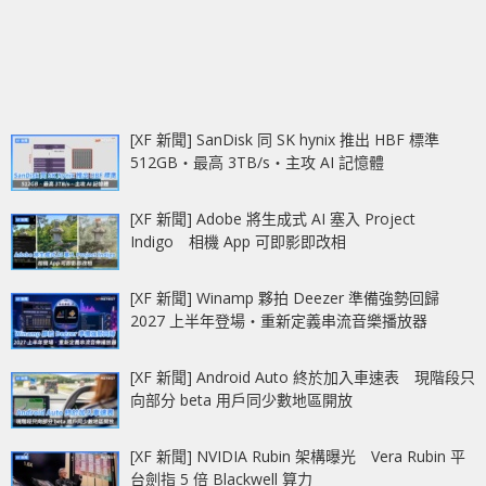
[XF 新聞] SanDisk 同 SK hynix 推出 HBF 標準
512GB‧最高 3TB/s‧主攻 AI 記憶體
[XF 新聞] Adobe 將生成式 AI 塞入 Project
Indigo 相機 App 可即影即改相
[XF 新聞] Winamp 夥拍 Deezer 準備強勢回歸
2027 上半年登場‧重新定義串流音樂播放器
[XF 新聞] Android Auto 終於加入車速表 現階段只
向部分 beta 用戶同少數地區開放
[XF 新聞] NVIDIA Rubin 架構曝光 Vera Rubin 平
台劍指 5 倍 Blackwell 算力