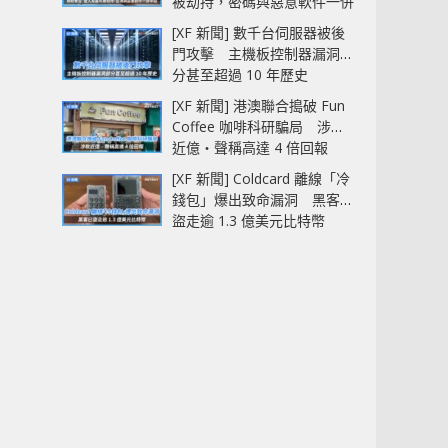
被劫持，密碼與惡意軟件一併
中招
[XF 新聞] 數千台伺服器被後
門攻擊 主機板控制器漏洞部
分甚至超過 10 年歷史
[XF 新聞] 港澳聯合搗破 Fun
Coffee 咖啡科研騙局 涉款
近億‧聲稱高達 4 倍回報
[XF 新聞] Coldcard 離線「冷
錢包」爆出致命漏洞 黑客已
盜走逾 1.3 億美元比特幣