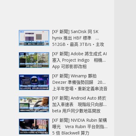
[XF 新聞] SanDisk 同 SK
hynix 推出 HBF 標準
512GB‧最高 3TB/s‧主攻
AI 記憶體
[XF 新聞] Adobe 將生成式 AI
塞入 Project Indigo 相機
App 可即影即改相
[XF 新聞] Winamp 夥拍
Deezer 準備強勢回歸 2027
上半年登場‧重新定義串流音
樂播放器
[XF 新聞] Android Auto 終於
加入車速表 現階段只向部分
beta 用戶同少數地區開放
[XF 新聞] NVIDIA Rubin 架構
曝光 Vera Rubin 平台劍指
5 倍 Blackwell 算力