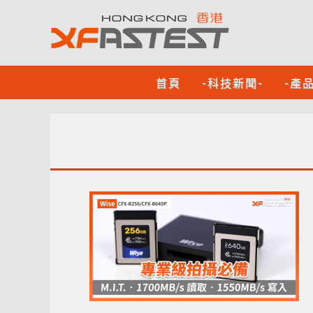
首頁
-科技新聞-
-產