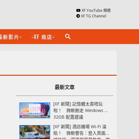
XF YouTube 頻道
XF TG Channel
最新影片-
-XF 商店-
search
最新文章
[XF 新聞] 記憶體太貴唔玩
啦！ 微軟刪走 Windows 11
32GB 配置建議
[XF 新聞] 酒店機場 Wi-Fi 淪
陷！ 微軟警告：登入頁面可