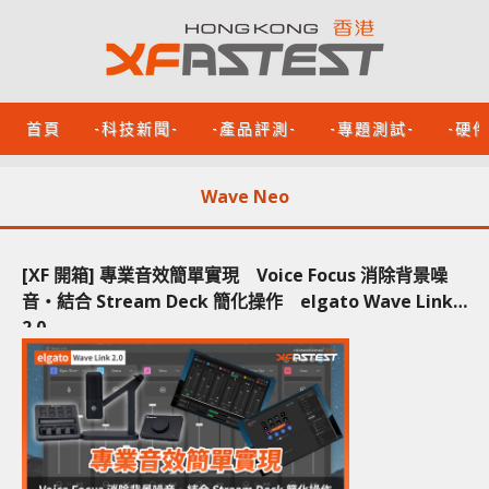
首頁
-科技新聞-
-產品評測-
-專題測試-
-硬
Wave Neo
[XF 開箱] 專業音效簡單實現 Voice Focus 消除背景噪
音‧結合 Stream Deck 簡化操作 elgato Wave Link
2.0