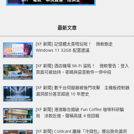
最新文章
[XF 新聞] 記憶體太貴唔玩啦！ 微軟刪走
Windows 11 32GB 配置建議
[XF 新聞] 酒店機場 Wi-Fi 淪陷！ 微軟警告：登入
頁面可被劫持，密碼與惡意軟件一併中招
[XF 新聞] 數千台伺服器被後門攻擊 主機板控制器
漏洞部分甚至超過 10 年歷史
[XF 新聞] 港澳聯合搗破 Fun Coffee 咖啡科研騙
局 涉款近億‧聲稱高達 4 倍回報
[XF 新聞] Coldcard 離線「冷錢包」爆出致命漏洞