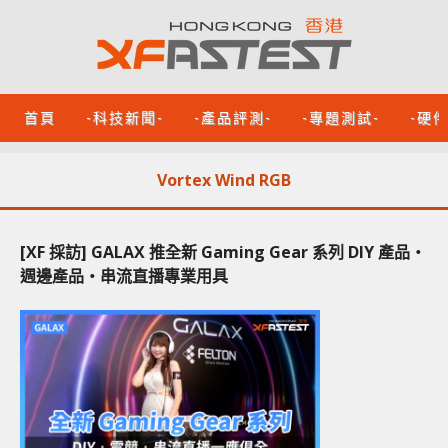
首頁
-科技新聞-
-產品評測-
-專題測試-
-硬
Vortex Wind RGB
[XF 採訪] GALAX 推全新 Gaming Gear 系列 DIY 產品‧
週邊產品‧串流直播專業用具