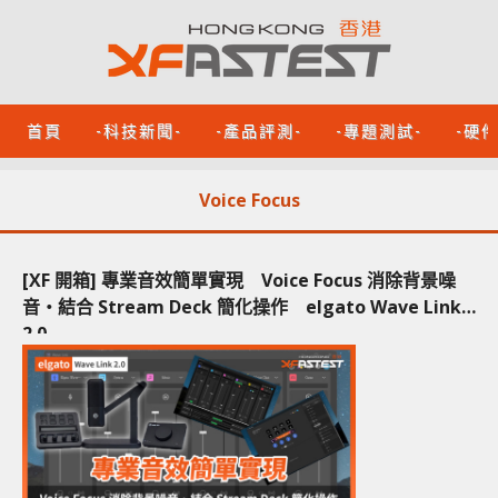
首頁
-科技新聞-
-產品評測-
-專題測試-
-硬
Voice Focus
[XF 開箱] 專業音效簡單實現 Voice Focus 消除背景噪
音‧結合 Stream Deck 簡化操作 elgato Wave Link
2.0