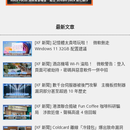
最新文章
[XF 新聞] 記憶體太貴唔玩啦！ 微軟刪走
Windows 11 32GB 配置建議
[XF 新聞] 酒店機場 Wi-Fi 淪陷！ 微軟警告：登入
頁面可被劫持，密碼與惡意軟件一併中招
[XF 新聞] 數千台伺服器被後門攻擊 主機板控制器
漏洞部分甚至超過 10 年歷史
[XF 新聞] 港澳聯合搗破 Fun Coffee 咖啡科研騙
局 涉款近億‧聲稱高達 4 倍回報
[XF 新聞] Coldcard 離線「冷錢包」爆出致命漏洞