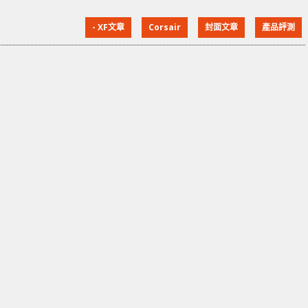
可以選擇的產品不多。Corsair 近期就推出了全新
- XF文章
Corsair
封面文章
產品評測
Vengeance RGB DDR5 記憶體，以高時脈作為賣點，適
合追求更高效能的用家。 最高 DDR5-6600 確實，初初
Intel 12 代處理器推出時所配搭的 DD