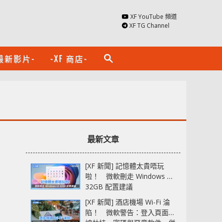
XF YouTube 頻道
XF TG Channel
最新影片-
-XF 商店-
search
最新文章
[XF 新聞] 記憶體太貴唔玩
啦！ 微軟刪走 Windows 11
32GB 配置建議
[XF 新聞] 酒店機場 Wi-Fi 淪
陷！ 微軟警告：登入頁面可