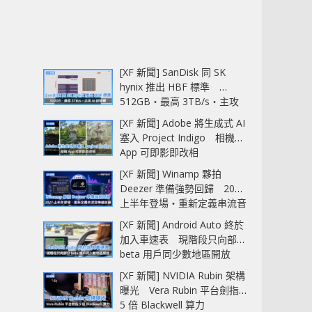
[XF 新聞] SanDisk 同 SK
hynix 推出 HBF 標準
512GB‧最高 3TB/s‧主攻
AI 記憶體
[XF 新聞] Adobe 將生成式 AI
塞入 Project Indigo 相機
App 可即影即改相
[XF 新聞] Winamp 夥拍
Deezer 準備強勢回歸 2027
上半年登場‧重新定義串流音
樂播放器
[XF 新聞] Android Auto 終於
加入車速表 現階段只向部分
beta 用戶同少數地區開放
[XF 新聞] NVIDIA Rubin 架構
曝光 Vera Rubin 平台劍指
5 倍 Blackwell 算力