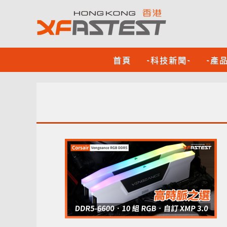
首頁
-科技新聞-
-產