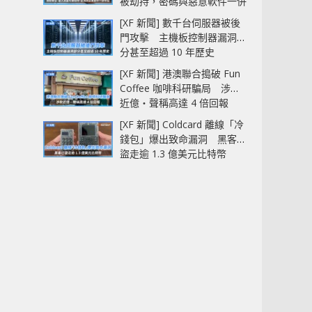
被劫持，密碼與惡意軟件一併
中招
[XF 新聞] 數千台伺服器被後
門攻擊 主機板控制器漏洞部
分甚至超過 10 年歷史
[XF 新聞] 港澳聯合搗破 Fun
Coffee 咖啡科研騙局 涉款
近億‧聲稱高達 4 倍回報
[XF 新聞] Coldcard 離線「冷
錢包」爆出致命漏洞 黑客已
盜走逾 1.3 億美元比特幣