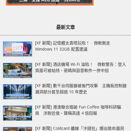
最新文章
[XF 新聞] 記憶體太貴唔玩啦！ 微軟刪走
Windows 11 32GB 配置建議
[XF 新聞] 酒店機場 Wi-Fi 淪陷！ 微軟警告：登入
頁面可被劫持，密碼與惡意軟件一併中招
[XF 新聞] 數千台伺服器被後門攻擊 主機板控制器
漏洞部分甚至超過 10 年歷史
[XF 新聞] 港澳聯合搗破 Fun Coffee 咖啡科研騙
局 涉款近億‧聲稱高達 4 倍回報
[XF 新聞] Coldcard 離線「冷錢包」爆出致命漏洞