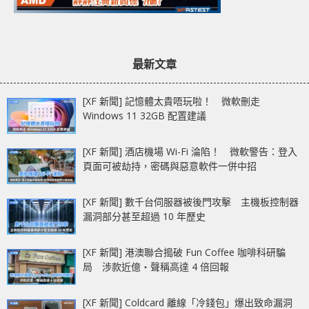
最新文章
[XF 新聞] 記憶體太貴唔玩啦！ 微軟刪走
Windows 11 32GB 配置建議
[XF 新聞] 酒店機場 Wi-Fi 淪陷！ 微軟警告：登入
頁面可被劫持，密碼與惡意軟件一併中招
[XF 新聞] 數千台伺服器被後門攻擊 主機板控制器
漏洞部分甚至超過 10 年歷史
[XF 新聞] 港澳聯合搗破 Fun Coffee 咖啡科研騙
局 涉款近億‧聲稱高達 4 倍回報
[XF 新聞] Coldcard 離線「冷錢包」爆出致命漏洞