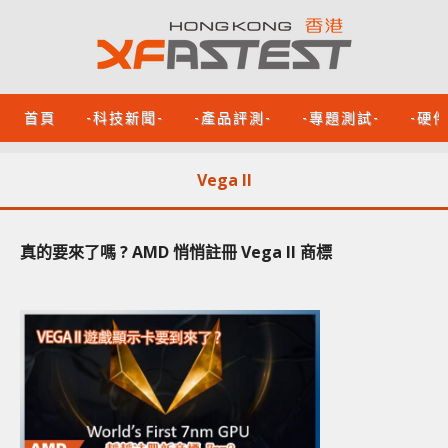
首頁
-科技新聞-
-產品評測-
-專題測試-
-硬
Vega II
真的要來了嗎 ? AMD 悄悄註冊 Vega II 商標