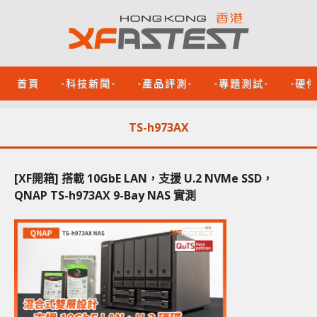
首頁
-科技新聞-
-產品評測-
-專題測試-
-硬
TS-h973AX
[XF開箱] 搭載 10GbE LAN，支援 U.2 NVMe SSD，
QNAP TS-h973AX 9-Bay NAS 實測