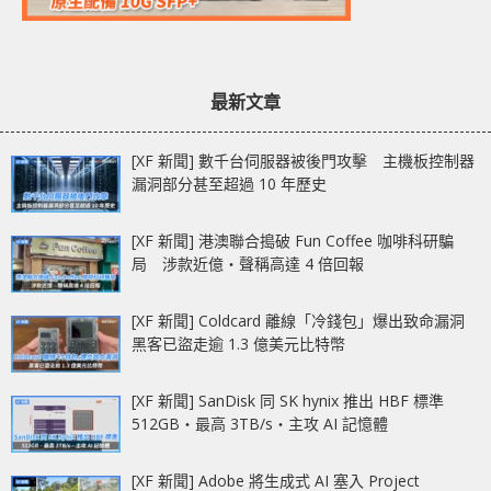
最新文章
[XF 新聞] 數千台伺服器被後門攻擊 主機板控制器
漏洞部分甚至超過 10 年歷史
[XF 新聞] 港澳聯合搗破 Fun Coffee 咖啡科研騙
局 涉款近億‧聲稱高達 4 倍回報
[XF 新聞] Coldcard 離線「冷錢包」爆出致命漏洞
黑客已盜走逾 1.3 億美元比特幣
[XF 新聞] SanDisk 同 SK hynix 推出 HBF 標準
512GB‧最高 3TB/s‧主攻 AI 記憶體
[XF 新聞] Adobe 將生成式 AI 塞入 Project