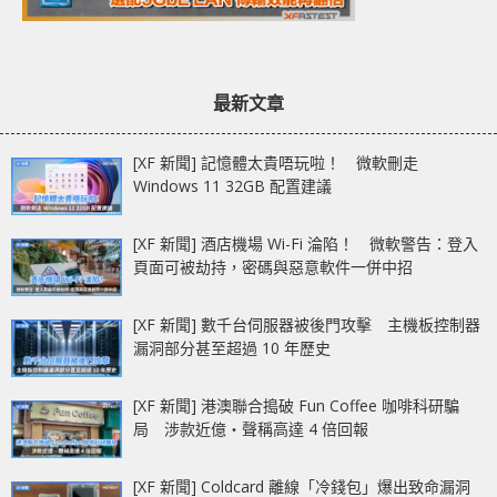
最新文章
[XF 新聞] 記憶體太貴唔玩啦！ 微軟刪走
Windows 11 32GB 配置建議
[XF 新聞] 酒店機場 Wi-Fi 淪陷！ 微軟警告：登入
頁面可被劫持，密碼與惡意軟件一併中招
[XF 新聞] 數千台伺服器被後門攻擊 主機板控制器
漏洞部分甚至超過 10 年歷史
[XF 新聞] 港澳聯合搗破 Fun Coffee 咖啡科研騙
局 涉款近億‧聲稱高達 4 倍回報
[XF 新聞] Coldcard 離線「冷錢包」爆出致命漏洞