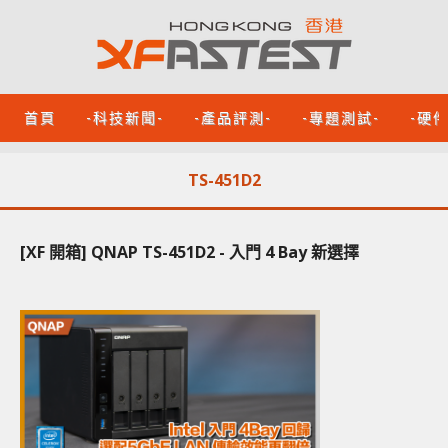
首頁
-科技新聞-
-產品評測-
-專題測試-
-硬
TS-451D2
[XF 開箱] QNAP TS-451D2 - 入門 4 Bay 新選擇