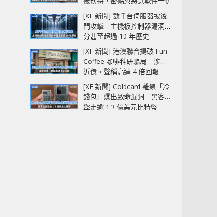
被劫持，密碼與惡意軟件一併
中招
[XF 新聞] 數千台伺服器被後
門攻擊 主機板控制器漏洞部
分甚至超過 10 年歷史
[XF 新聞] 港澳聯合搗破 Fun
Coffee 咖啡科研騙局 涉款
近億‧聲稱高達 4 倍回報
[XF 新聞] Coldcard 離線「冷
錢包」爆出致命漏洞 黑客已
盜走逾 1.3 億美元比特幣