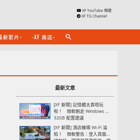
XF YouTube 頻道
XF TG Channel
最新影片-
-XF 商店-
search
最新文章
[XF 新聞] 記憶體太貴唔玩
啦！ 微軟刪走 Windows 11
32GB 配置建議
[XF 新聞] 酒店機場 Wi-Fi 淪
陷！ 微軟警告：登入頁面可