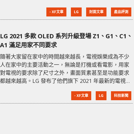
早前，LG 就推出了一款全新耳機產品 TONE Free
- XF文章
LG
封面文章
產品評測
FN7，當中使用了 Meridian 的 HSP 專業音效技術與及
預設的 4 種 EQ 音效模式，同時還加入 ANC 降噪功能，
最特別就是充電盒還加入 UV 消毒功能。 輕巧舒適
LG 2021 多款 OLED 系列升級登場 Z1、G1、C1、
IPX4 適合戶外使用 市面上的無
A1 滿足用家不同要求
隨著大家留在家中的時間越來越長，電視娛樂成為不少
人在家中的主要活動之一，無論是打機或看電影，用家
對電視的要求除了尺寸之外，畫面質素甚至是功能要求
都越來越高。LG 發布了他們旗下 2021 年最新的電視系
列，針對去年相當受觀迎的 OLED 系列亦有多款全新升
- XF文章
LG
科技新聞
級型號，而電視配搭的 WebOS 系統亦升級至 6.0，為用
家帶來全新電視體驗。 Z1 旗艦級 8K OLED 極緻體驗
對於要求極高的用家，現時的 4K 影片已不能滿足他們
的要求，去年 LG 就已經推出了 Real 8