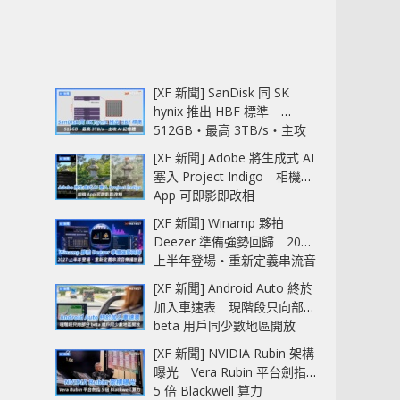
[XF 新聞] SanDisk 同 SK
hynix 推出 HBF 標準
512GB‧最高 3TB/s‧主攻
AI 記憶體
[XF 新聞] Adobe 將生成式 AI
塞入 Project Indigo 相機
App 可即影即改相
[XF 新聞] Winamp 夥拍
Deezer 準備強勢回歸 2027
上半年登場‧重新定義串流音
樂播放器
[XF 新聞] Android Auto 終於
加入車速表 現階段只向部分
beta 用戶同少數地區開放
[XF 新聞] NVIDIA Rubin 架構
曝光 Vera Rubin 平台劍指
5 倍 Blackwell 算力