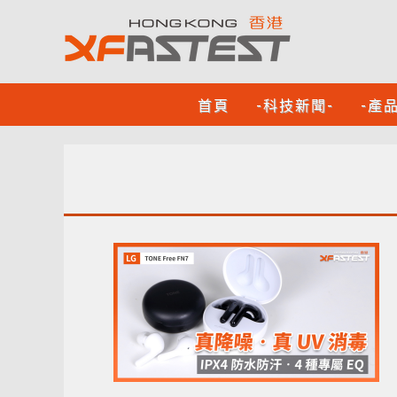
首頁
-科技新聞-
-產