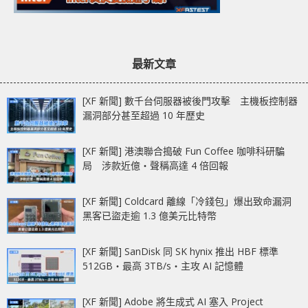
最新文章
[XF 新聞] 數千台伺服器被後門攻擊 主機板控制器
漏洞部分甚至超過 10 年歷史
[XF 新聞] 港澳聯合搗破 Fun Coffee 咖啡科研騙
局 涉款近億‧聲稱高達 4 倍回報
[XF 新聞] Coldcard 離線「冷錢包」爆出致命漏洞
黑客已盜走逾 1.3 億美元比特幣
[XF 新聞] SanDisk 同 SK hynix 推出 HBF 標準
512GB‧最高 3TB/s‧主攻 AI 記憶體
[XF 新聞] Adobe 將生成式 AI 塞入 Project