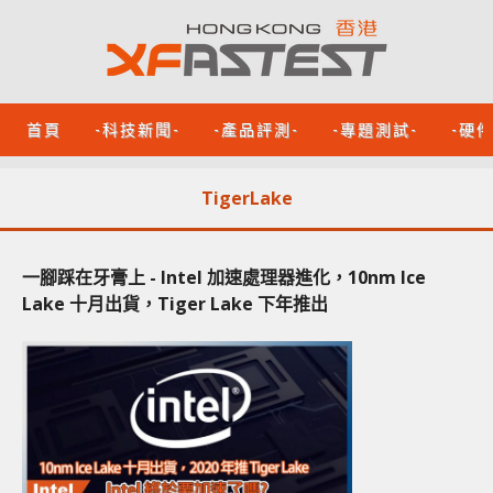
首頁
-科技新聞-
-產品評測-
-專題測試-
-硬
TigerLake
一腳踩在牙膏上 - Intel 加速處理器進化，10nm Ice
Lake 十月出貨，Tiger Lake 下年推出