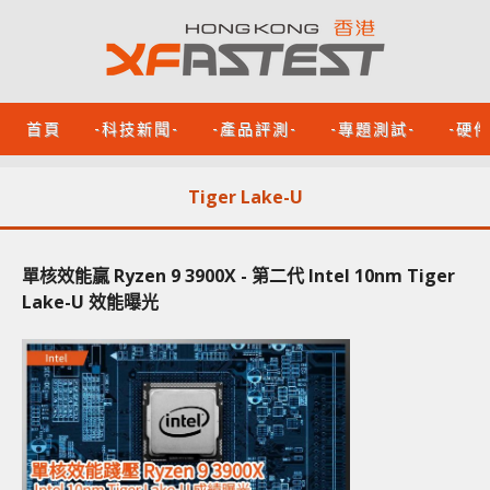
首頁
-科技新聞-
-產品評測-
-專題測試-
-硬
Tiger Lake-U
單核效能贏 Ryzen 9 3900X - 第二代 Intel 10nm Tiger
Lake-U 效能曝光