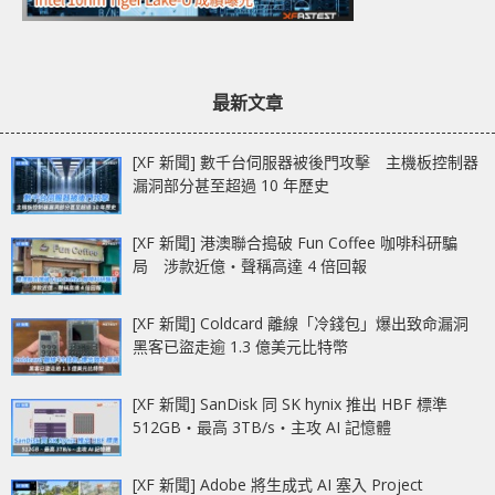
最新文章
[XF 新聞] 數千台伺服器被後門攻擊 主機板控制器
漏洞部分甚至超過 10 年歷史
[XF 新聞] 港澳聯合搗破 Fun Coffee 咖啡科研騙
局 涉款近億‧聲稱高達 4 倍回報
[XF 新聞] Coldcard 離線「冷錢包」爆出致命漏洞
黑客已盜走逾 1.3 億美元比特幣
[XF 新聞] SanDisk 同 SK hynix 推出 HBF 標準
512GB‧最高 3TB/s‧主攻 AI 記憶體
[XF 新聞] Adobe 將生成式 AI 塞入 Project