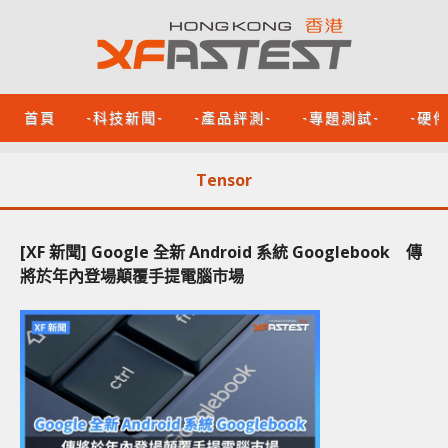
首頁
-科技新聞-
-產品評測-
-專題測試-
-硬
Tensor
[XF 新聞] Google 全新 Android 系統 Googlebook 傳
將於年內登場顛覆手提電腦市場