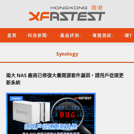
首頁
-科技新聞-
-產品評測-
-專題測試-
-硬
Synology
兩大 NAS 廠商已修復大量開源套件漏洞，請用戶從速更
新系統