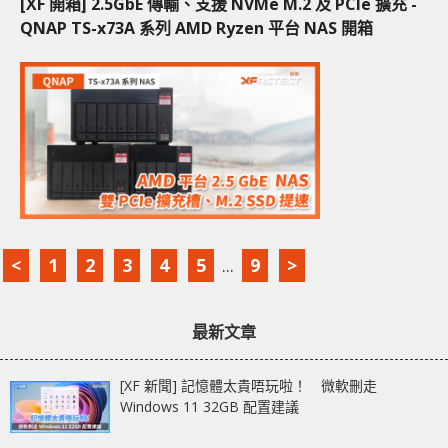
[XF 開箱] 2.5GbE 傳輸、支援 NVMe M.2 及 PCIe 擴充 -
QNAP TS-x73A 系列 AMD Ryzen 平台 NAS 開箱
<
1
2
3
4
5
...
9
>
最新文章
[XF 新聞] 記憶體太貴唔玩啦！ 微軟刪走
Windows 11 32GB 配置建議