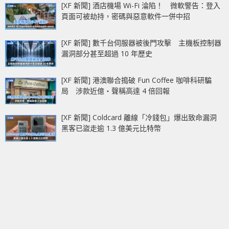
[XF 新聞] 酒店機場 Wi-Fi 淪陷！ 微軟警告：登入
頁面可被劫持，密碼與惡意軟件一併中招
[XF 新聞] 數千台伺服器被後門攻擊 主機板控制器
漏洞部分甚至超過 10 年歷史
[XF 新聞] 港澳聯合搗破 Fun Coffee 咖啡科研騙
局 涉款近億‧聲稱高達 4 倍回報
[XF 新聞] Coldcard 離線「冷錢包」爆出致命漏洞
黑客已盜走逾 1.3 億美元比特幣