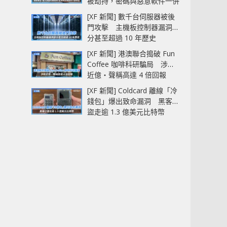
被劫持，密碼與惡意軟件一併
中招
[XF 新聞] 數千台伺服器被後
門攻擊 主機板控制器漏洞部
分甚至超過 10 年歷史
[XF 新聞] 港澳聯合搗破 Fun
Coffee 咖啡科研騙局 涉款
近億‧聲稱高達 4 倍回報
[XF 新聞] Coldcard 離線「冷
錢包」爆出致命漏洞 黑客已
盜走逾 1.3 億美元比特幣