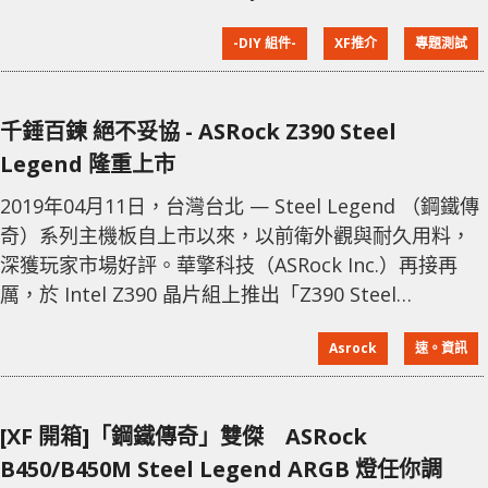
與其他系列相比Steel Legend特色是主機板加入
-DIY 組件-
XF推介
專題測試
Polychrome SYNC，讓主機板都能展示漸變式ARGB燈
效，當中包括主機板右下角Steel Legend圖案及文字，
以及晶片組散熱片上的ASRock都會透出漸變RGB效果，
千錘百鍊 絕不妥協 - ASRock Z390 Steel
Legend 隆重上市
2019年04月11日，台灣台北 — Steel Legend （鋼鐵傳
奇）系列主機板自上市以來，以前衛外觀與耐久用料，
深獲玩家市場好評。華擎科技（ASRock Inc.）再接再
厲，於 Intel Z390 晶片組上推出「Z390 Steel
Legend」主機板，同樣以耐久用料與經過可靠測試的長
Asrock
速。資訊
久使用壽命為號召，並再次強化產品外觀，進化得更為
酷炫，鎖定重視產品耐久度的中階價位市場。 「鋼鐵傳
奇」設計原意，為提供廣大用戶壽命更耐久， 性能更可
[XF 開箱]「鋼鐵傳奇」雙傑 ASRock
靠的主機板，因此用上了各式好料。其中包括
B450/B450M Steel Legend ARGB 燈任你調