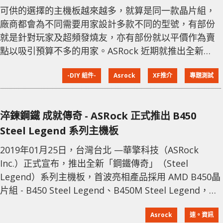
可供的選擇的主機板越來越多，就算是同一款晶片組，
廠商都會為不同需要用家設計多款不同的型號，有部份
就是針對玩家及超頻發燒友，亦有部份就以平價作為賣
點以吸引預算不多的用家。ASRock 近期就推出全新
Steel Legend 系列，這個系列以耐用性和穩定性作為賣
-DIY 組件-
Asrock
XF推介
專題測試
點，目前有 B450 大板與及 B450M mATX 兩款可供選
擇。 ASRock 今次推出的 Steel Legend 系列，主要目
的是為用家帶來更穩定可靠的使用體驗。首先是設計方
淬鍊鋼鐵 成就傳奇 - ASRock 正式推出 B450
面，黑白迷彩的用色，加上分布在主機板各處的散
Steel Legend 系列主機板
2019年01月25日，台灣台北 —華擎科技（ASRock
Inc.）正式宣布，推出全新「鋼鐵傳奇」（Steel
Legend）系列主機板，首波亮相產品採用 AMD B450晶
片組 - B450 Steel Legend、B450M Steel Legend，將
以耐久用料以及經過可靠測試的長久使用壽命做為號
Asrock
速。資訊
召，目標客群鎖定重視產品耐久度的中階價位市場。