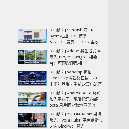
[XF 新聞] SanDisk 同 SK
hynix 推出 HBF 標準
512GB‧最高 3TB/s‧主攻
AI 記憶體
[XF 新聞] Adobe 將生成式 AI
塞入 Project Indigo 相機
App 可即影即改相
[XF 新聞] Winamp 夥拍
Deezer 準備強勢回歸 2027
上半年登場‧重新定義串流音
樂播放器
[XF 新聞] Android Auto 終於
加入車速表 現階段只向部分
beta 用戶同少數地區開放
[XF 新聞] NVIDIA Rubin 架構
曝光 Vera Rubin 平台劍指
5 倍 Blackwell 算力