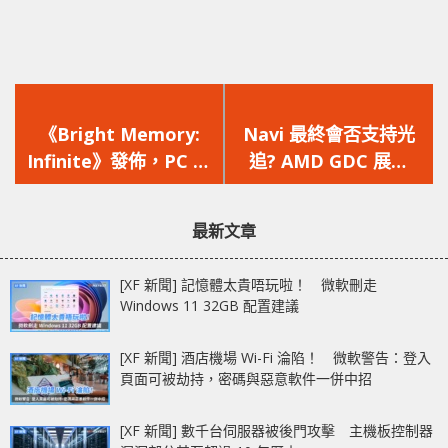
上
下
一
一
《Bright Memory:
Navi 最終會否支持光
篇
篇
Infinite》發佈，PC 版
追? AMD GDC 展示
文
文
將會支持 RTX 光影追
Radeon Rays 光線追
章：
章：
蹤
蹤技術
最新文章
[XF 新聞] 記憶體太貴唔玩啦！ 微軟刪走
Windows 11 32GB 配置建議
[XF 新聞] 酒店機場 Wi-Fi 淪陷！ 微軟警告：登入
頁面可被劫持，密碼與惡意軟件一併中招
[XF 新聞] 數千台伺服器被後門攻擊 主機板控制器