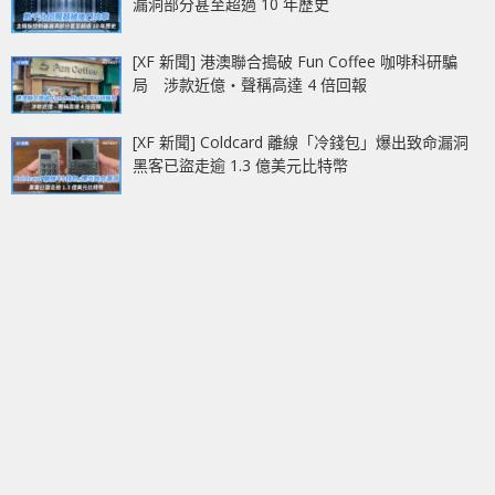
漏洞部分甚至超過 10 年歷史
[XF 新聞] 港澳聯合搗破 Fun Coffee 咖啡科研騙
局 涉款近億‧聲稱高達 4 倍回報
[XF 新聞] Coldcard 離線「冷錢包」爆出致命漏洞
黑客已盜走逾 1.3 億美元比特幣