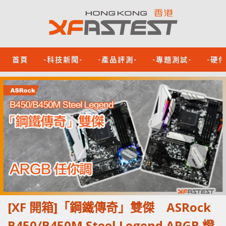
首頁
-科技新聞-
-產品評測-
-專題測試-
-硬
[XF 開箱]「鋼鐵傳奇」雙傑 ASRock
B450/B450M Steel Legend ARGB 燈