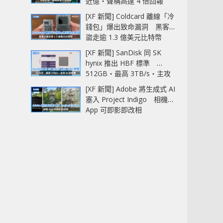
近億‧聲稱高達 4 倍回報
[XF 新聞] Coldcard 離線「冷
錢包」爆出致命漏洞 黑客已
盜走逾 1.3 億美元比特幣
[XF 新聞] SanDisk 同 SK
hynix 推出 HBF 標準
512GB‧最高 3TB/s‧主攻
AI 記憶體
[XF 新聞] Adobe 將生成式 AI
塞入 Project Indigo 相機
App 可即影即改相