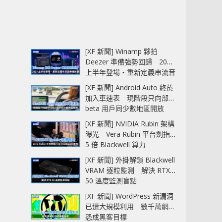
[XF 新聞] Winamp 夥拍
Deezer 準備強勢回歸 2027
上半年登場‧重新定義串流音
樂播放器
[XF 新聞] Android Auto 終於
加入車速表 現階段只向部分
beta 用戶同少數地區開放
[XF 新聞] NVIDIA Rubin 架構
曝光 Vera Rubin 平台劍指
5 倍 Blackwell 算力
[XF 新聞] 外掛解鎖 Blackwell
VRAM 逐粒監測 解決 RTX
50 溫度監測盲點
[XF 新聞] WordPress 新漏洞
已遭大規模利用 數千萬網站
恐成黑客目標