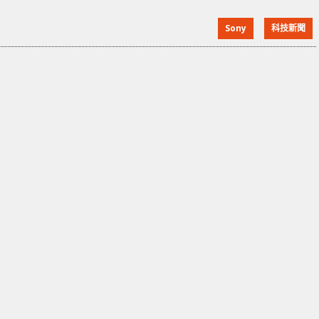
或會放棄目前的流線設計。現時 PS5 體積龐大主要是
Sony
科技新聞
CPU、RAM 和 SSD 控制器需要佔用大量空間。在今年
稍早的時候 PS5 已進行過小幅度升級，不過在外殼的厚
度並無什麼改變。 PARIS, FRANCE - JUNE 08: Rapper
Tyler, The