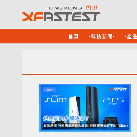
首頁
-科技新聞-
-產