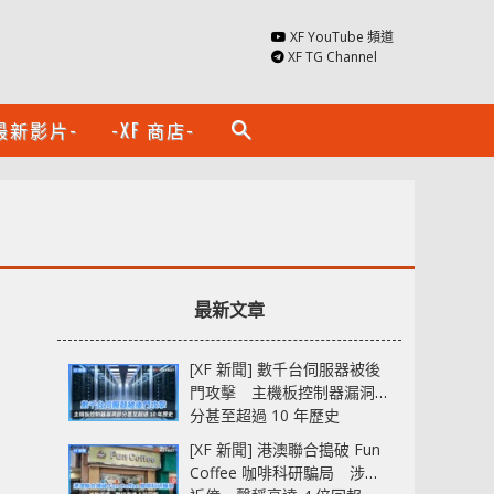
XF YouTube 頻道
XF TG Channel
最新影片-
-XF 商店-
search
最新文章
[XF 新聞] 數千台伺服器被後
門攻擊 主機板控制器漏洞部
分甚至超過 10 年歷史
[XF 新聞] 港澳聯合搗破 Fun
Coffee 咖啡科研騙局 涉款