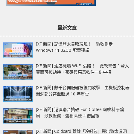
最新文章
[XF 新聞] 記憶體太貴唔玩啦！ 微軟刪走
Windows 11 32GB 配置建議
[XF 新聞] 酒店機場 Wi-Fi 淪陷！ 微軟警告：登入
頁面可被劫持，密碼與惡意軟件一併中招
[XF 新聞] 數千台伺服器被後門攻擊 主機板控制器
漏洞部分甚至超過 10 年歷史
[XF 新聞] 港澳聯合搗破 Fun Coffee 咖啡科研騙
局 涉款近億‧聲稱高達 4 倍回報
[XF 新聞] Coldcard 離線「冷錢包」爆出致命漏洞